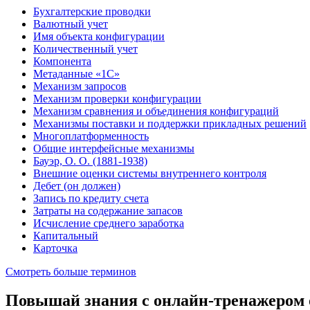
Бухгалтерские проводки
Валютный учет
Имя объекта конфигурации
Количественный учет
Компонента
Метаданные «1С»
Механизм запросов
Механизм проверки конфигурации
Механизм сравнения и объединения конфигураций
Механизмы поставки и поддержки прикладных решений
Многоплатформенность
Общие интерфейсные механизмы
Бауэр, О. О. (1881-1938)
Внешние оценки системы внутреннего контроля
Дебет (он должен)
Запись по кредиту счета
Затраты на содержание запасов
Исчисление среднего заработка
Капитальный
Карточка
Смотреть больше терминов
Повышай знания с онлайн-тренажером