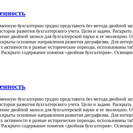
менность
менную бухгалтерию трудно представить без метода двойной за
тории развития бухгалтерского учета. Цели и задачи. Раскрыть 
чение двойной записи для бухгалтерской науки и ее эволюцию. 
аскрыты основные направления развития диграфизма. Для интер
их активности в разные исторические периоды, использованы т
Раскрыто содержание понятия «двойная бухгалтерия». Освещены
менность
менную бухгалтерию трудно представить без метода двойной за
тории развития бухгалтерского учета. Цели и задачи. Раскрыть 
чение двойной записи для бухгалтерской науки и ее эволюцию. 
аскрыты основные направления развития диграфизма. Для интер
их активности в разные исторические периоды, использованы т
Раскрыто содержание понятия «двойная бухгалтерия». Освещены