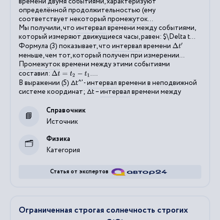
времени двумя событиями, характеризуют
определённой продолжительностью (ему
соответствует некоторый
промежуток
...
Мы получили, что
интервал
времени между событиями,
который измеряют движущиеся часы, равен: $\Delta t...
Формула (3) показывает, что
интервал
времени
Δ
t
′
меньше, чем тот, который получен при измерении...
Промежуток
времени между этими событиями
составил:
....
Δ
t
=
t
2
−
t
1
В выражении (5) ∆t^' -
интервал
времени в неподвижной
системе координат; ∆t –
интервал
времени между
Справочник
Источник
Физика
Категория
Статья от экспертов
Ограниченная строгая солнечность строгих