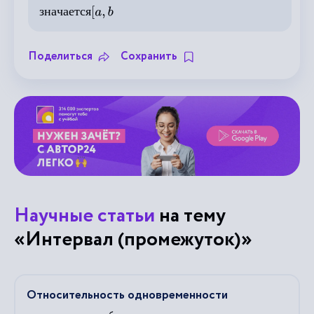
з
н
а
ч
а
е
т
с
я
Поделиться
Сохранить
Научные статьи
на тему
«Интервал (промежуток)»
Относительность одновременности