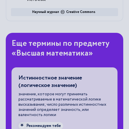
Научный журнал
Creative Commons
Еще термины по предмету
«Высшая математика»
Истинностное значение
В
(логическое значение)
кр
значение, которое могут принимать

рассматриваемые в математической логике
высказывания; число различных истинностных
значений определяет значность, или
валентность логики
Рекомендуем тебе
🌟