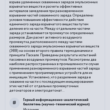
взрыва удлиненных скважинных зарядов эмульсионных
взрывчатых веществ и расчеты эффективных
интервалов замедления при разновременном
взрывании частей скважинного заряда. Определены
условия повышения эффективности действия
единичного заряда взрывчатого вещества путем
деления его на части. Между отдельными частями
заряда устанавливается промежуток определенных
размеров. Дан расчет активного воздушного
промежутка, расположенного между частями
скважинного заряда эмульсионных взрывчатых веществ
(ЭВВ) на основе второго правила термодинамики и
принципа Паскаля. Приведены результаты испытаний
пассивных воздушных промежутков. Рассмотрены два
наиболее распространенных в промышленности случая
применения разновременного взрывания частей заряда
с применением программируемых устройств для их
инициации. Установлено, что разделение заряда в
скважине на части с последующим инициированием
этих частей от отдельных промежуточных
детонаторов и электродетонат...
Горный информационно-аналитический
бюллетень (научно-технический журнал)
Источник