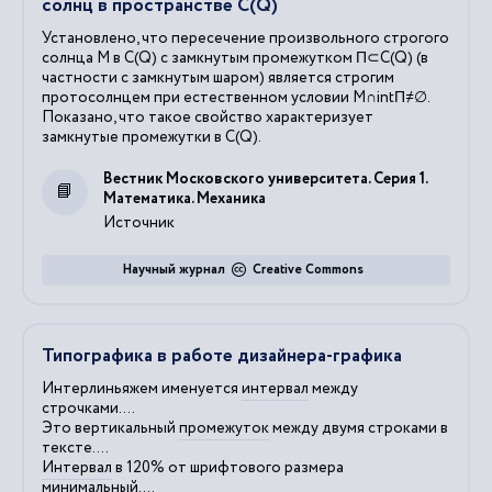
солнц в пространстве C(Q)
Установлено, что пересечение произвольного строгого
солнца M в C(Q) с замкнутым промежутком Π⊂C(Q) (в
частности с замкнутым шаром) является строгим
протосолнцем при естественном условии M∩intΠ≠∅.
Показано, что такое свойство характеризует
замкнутые промежутки в C(Q).
Вестник Московского университета. Серия 1.
Математика. Механика
Источник
Научный журнал
Creative Commons
Типографика в работе дизайнера-графика
Интерлиньяжем именуется
интервал
между
строчками....
Это вертикальный
промежуток
между двумя строками в
тексте....
Интервал
в 120% от шрифтового размера
минимальный....