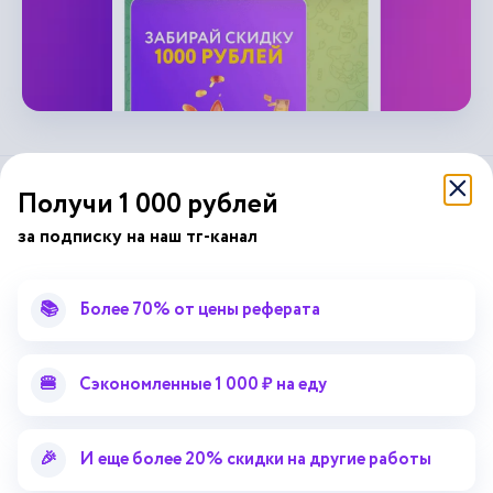
Получи 1 000 рублей
справочник
автор24
от
за подписку на наш тг-канал
Подписывайся на наши соц. сети
📚
Более 70% от цены реферата
Научные статьи
Отзывы об Автор24
🍔
Сэкономленные 1 000 ₽ на еду
Лекторий
Последние статьи
Методические указания
Помощь эксперта
🎉
И еще более 20% скидки на другие работы
Справочник терминов
Справочник рефератов