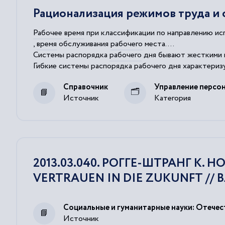
Рационализация режимов труда и 
Рабочее
время
при классификации по направлению исп
,
время
обслуживания
рабочего
места....
Системы распорядка
рабочего
дня бывают жесткими
Гибкие
системы распорядка
рабочего
дня характериз
Важнейшим аспектом в организации
рабочего
времени 
Справочник
Управление персо
Источник
Категория
2013.03.040. РОГГЕ-ШТРАНГ К.
VERTRAUEN IN DIE ZUKUNFT // BANK.
Социальные и гуманитарные науки: Отечест
Источник