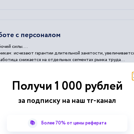
боте с персоналом
бочей
силы....
икам: исчезают гарантии длительной занятости, увеличивается
аботица снижается на отдельных сегментах рынка труда...
ованной трудовой миграцией и неформальной экономикой...
обального трудового рынка.
налом
Получи 1 000 рублей
за подписку на наш тг-канал
 ПРЕДПРИЯТИЯ ПЕРЕД ВЫЗОВОМ ПОВС
📚
Более 70% от цены реферата
ХНОЛОГИЙ. PORTNOFF A.-Y. LES EN