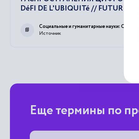
DéFI DE L'UBIQUITé // FUTURIBLES. - 
Социальные и гуманитарные науки: Отечест
Источник
Еще термины по пр