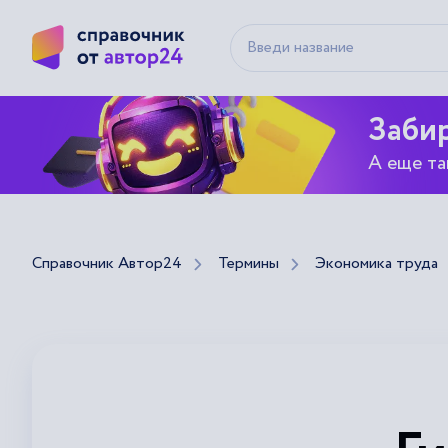
Забир
А еще та
Справочник Автор24
Термины
Экономика труда