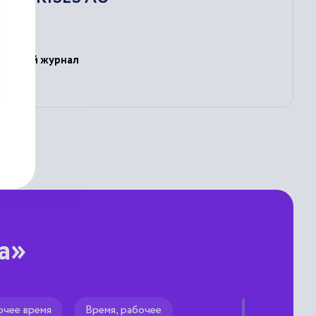
ативный журнал
а»
очее время
Время, рабочее