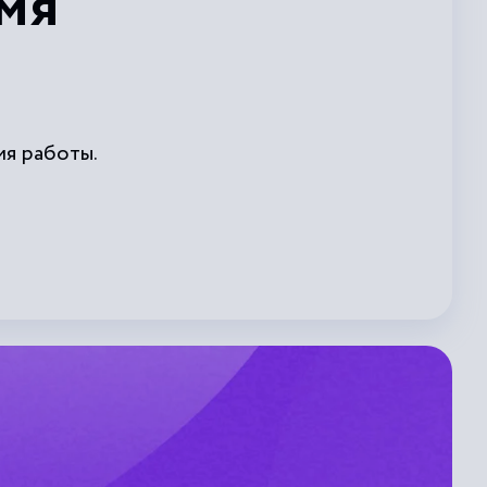
мя
ия работы.