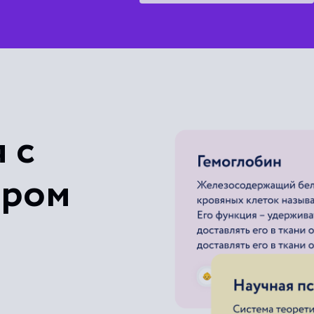
Гибкая цена
Гибкий валок
 с
ером