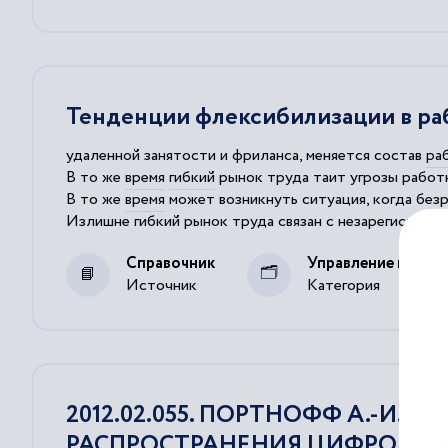
Тенденции флексибилизации в ра
удаленной занятости и фриланса, меняется состав
ра
В то же
время
гибкий
рынок труда таит угрозы работн
В то же
время
может возникнуть ситуация, когда безр
Излишне
гибкий
рынок труда связан с незарегистрир
мест и
рабочей
силы, способствует формированию гл
Справочник
Управление персо
Источник
Категория
2012.02.055. ПОРТНОФФ А.-И.
РАСПРОСТРАНЕНИЯ ЦИФРОВЫХ ТЕ