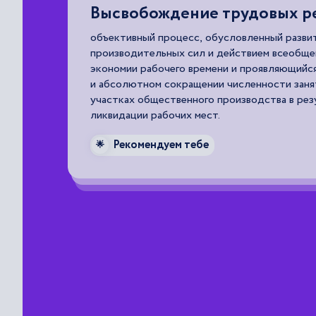
вых ресурсов
Самозанятость
ный развитием
трудовая активность без
 всеобщего закона
мелкое предпринимательст
вляющийся в относительном
Рекомендуем тебе
сти занятых на различных
🌟
тва в результате