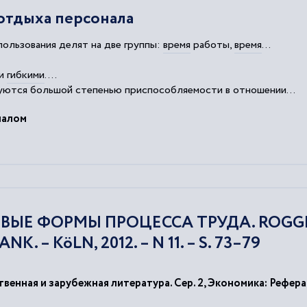
отдыха персонала
ользования делят на две группы:
время
работы,
время
...
 и
гибкими
....
уются большой степенью приспособляемости в отношении...
сегодня является переход на
гибкие
системы, если это
налом
 НОВЫЕ ФОРМЫ ПРОЦЕССА ТРУДА. ROGG
 – KöLN, 2012. – N 11. – S. 73–79
венная и зарубежная литература. Сер. 2, Экономика: Рефер