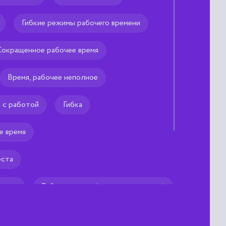
идарности
Гибкие режимы рабочего времени
принимаемые профсоюзами в поддержку
ований другого профсоюза.
Сокращенное рабочее время
м тебе
Время, рабочее неполное
е с работой
Гибка
е время
еста
ежима
Рабочее время (в широком смысле)
олиния)
Гибкие цены
Гибкий вал