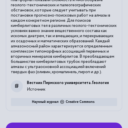
геолого-тектонических и палеогеографических
обстановок, которые следует учитывать при
постановке прогнозно-поисковых работ на алмазы в
каждом конкретном регионе. Для поисков
кимберлитовых тел в различных геолого-тектонических
условиях важно знание вещественного состава как
искомых диатрем, так и вмещающих, и перекрывающих
их осадочных и магматических образований. Каждый
алмазоносный район характеризуется определенным
комплексом типоморфных ассоциаций первичных и
вторичных минералов кимберлитов. В преобладающем
большинстве кимберлитовых трубок преобладают
алмазы с ультраосновной ассоциацией включений
твердых фаз (оливин, хромшпинель, пироп и др.).
Вестник Пермского университета. Геология
Источник
Научный журнал
Creative Commons