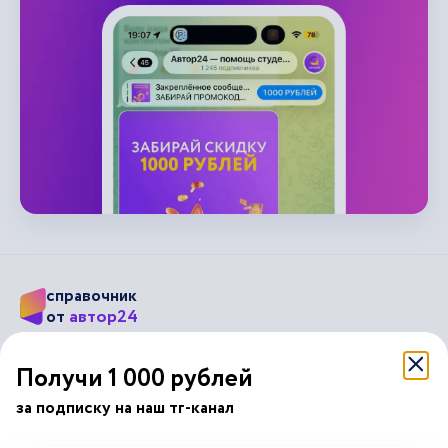
справочник
автор24
от
Подписывайся на наши соц. сети
Получи 1 000 рублей
за подписку на наш тг-канал
Научные статьи
Отзывы об Автор24