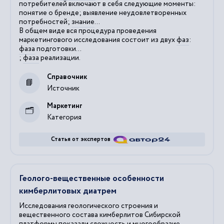
потребителей включают в себя следующие моменты:
понятие о бренде; выявление неудовлетворенных
потребностей;
знание
...
В общем виде вся процедура проведения
маркетингового исследования состоит из двух
фаз
:
фаза
подготовки...
;
фаза
реализации.
Справочник
Источник
Маркетинг
Категория
Статья от экспертов
Геолого-вещественные особенности
кимберлитовых диатрем
Исследования геологического строения и
вещественного состава кимберлитов Сибирской
платформы показали сложность и многообразие