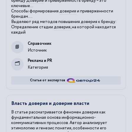
бренду
Доверие
и приверженность бренду – это
ключевые...
Способы формирования
доверия
и приверженности
брендам....
Выделяют ряд методов повышения
доверия
к бренду:
Определение стадии
доверия
, на которой находится
каждый
Справочник
Источник
Реклама и PR
Категория
Статья от экспертов
Власть доверия и доверие власти
В статье рассматривается феномен доверия как
фундаментальная основа информационно-
коммуникативных процессов. Автор анализирует
этимологию и генезис понятия, особенности его