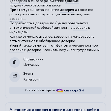
«
доверие
» В философской этике
доверие
традиционно рассматривалось...
При этом уточняется понятие
доверия
, а также его
роль в различных сферах социальной жизни, типы
доверия
...
Потребность в
доверии
по Луману объясняется
онтологической свободой личности, а
доверие
к
индивидам,...
Как уже отмечалось ранее,
доверие
на макроуровне
есть системное и обобщенное
доверие
....
Ученый также отмечает тот факт, что межличностное
доверие
и
доверие
к социальному институту различны
Справочник
Источник
Этика
Категория
Статья от экспертов
Антиномия доверия к миру и доверия к себе в