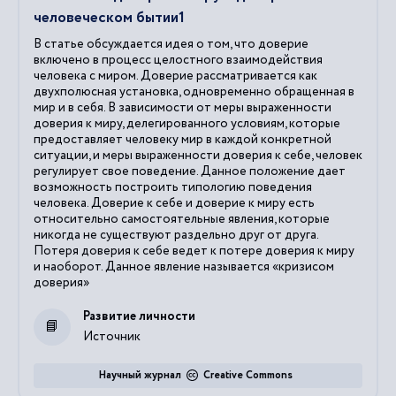
человеческом бытии1
В статье обсуждается идея о том, что доверие
включено в процесс целостного взаимодействия
человека с миром. Доверие рассматривается как
двухполюсная установка, одновременно обращенная в
мир и в себя. В зависимости от меры выраженности
доверия к миру, делегированного условиям, которые
предоставляет человеку мир в каждой конкретной
ситуации, и меры выраженности доверия к себе, человек
регулирует свое поведение. Данное положение дает
возможность построить типологию поведения
человека. Доверие к себе и доверие к миру есть
относительно самостоятельные явления, которые
никогда не существуют раздельно друг от друга.
Потеря доверия к себе ведет к потере доверия к миру
и наоборот. Данное явление называется «кризисом
доверия»
Развитие личности
Источник
Научный журнал
Creative Commons