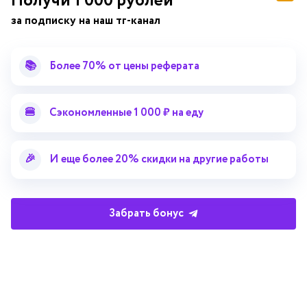
Получи 1 000 рублей
за подписку на наш тг-канал
справочник
📚
Более 70% от цены реферата
автор24
от
Подписывайся на наши соц. сети
🍔
Сэкономленные 1 000 ₽ на еду
Научные статьи
Отзывы об Автор24
🎉
И еще более 20% скидки на другие работы
Лекторий
Последние статьи
Методические указания
Помощь эксперта
Забрать бонус
Справочник терминов
Справочник рефератов
Статьи от экспертов
Поиск репетитора
Для правообладателей
Работа для преподавателей