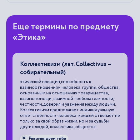
Еще термины по предмету
«Этика»
Коллективизм (лат. Collectivus –
Б
собирательный)
мо
за
этический принцип,способность к
и 
взаимоотношениям человека, группы, общества,
ра
основанным на отношениях товарищества,
бе
взаимопомощи, взаимной требовательности,
честности,доверия и уважения между людьми.

Коллективизм предполагает индивидуальную
ответственность человека: каждый отвечает не
только за свой образ жизни, но и за судьбы
других людей, коллектива, общества.
Рекомендуем тебе
🌟