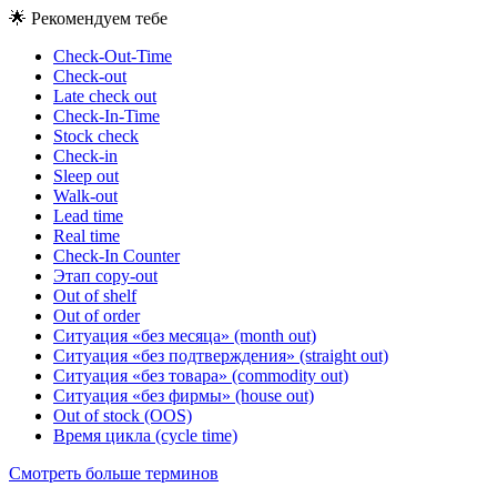
🌟
Рекомендуем тебе
Check-Out-Time
Check-out
Late check out
Check-In-Time
Stock check
Check-in
Sleep out
Walk-out
Lead time
Real time
Check-In Counter
Этап copy-out
Out of shelf
Out of order
Ситуация «без месяца» (month out)
Ситуация «без подтверждения» (straight out)
Ситуация «без товара» (commodity out)
Ситуация «без фирмы» (house out)
Out of stock (OOS)
Время цикла (cycle time)
Смотреть больше терминов