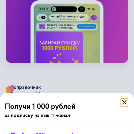
справочник
автор24
от
Получи 1 000 рублей
Подписывайся на наши соц. сети
за подписку на наш тг-канал
Научные статьи
Отзывы об Автор24