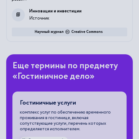
Инновации и инвестиции
Источник
Научный журнал
Creative Commons
Еще термины по предмету
«Гостиничное дело»
Гостиничные услуги
А
на
комплекс услуг по обеспечению временного
пр
проживания в гостинице, включая
по
сопутствующие услуги, перечень которых
до
определяется исполнителем.
