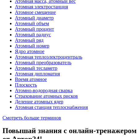
Атомная масса, атомный вес
Атомная электростанция
Атомное смещение
Атомный диаметр
Атомный объем
Атомный процент
Атомный радиус
Атомный ряд
Атомный номер
Ядро атомное
Атомная теплоэлектроцентраль
Атомный преобразователь
Атомный тесламетр
Атомная дипломатия
Время атомное
Плоскость
Атомно-водородная сварка
Страхование атомных рисков
Деление атомных ядер
Атомная станция теплоснабжения
Смотреть больше терминов
Повышай знания с онлайн-тренажером