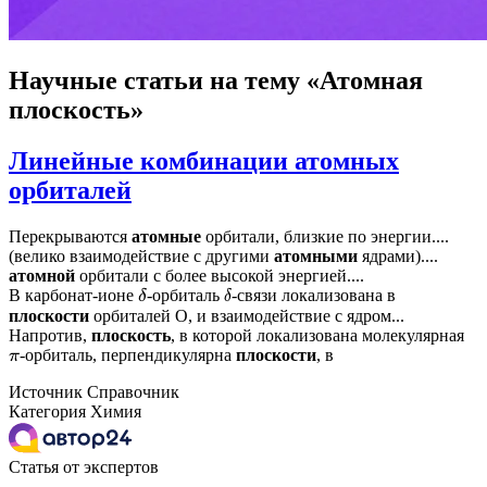
Научные статьи
на тему «Атомная
плоскость»
Линейные комбинации атомных
орбиталей
Перекрываются
атомные
орбитали, близкие по энергии....
(велико взаимодействие с другими
атомными
ядрами)....
атомной
орбитали с более высокой энергией....
В карбонат-ионе
-орбиталь
-связи локализована в
δ
δ
О
О
плоскости
орбиталей
, и взаимодействие с ядром...
Напротив,
плоскость
, в которой локализована молекулярная
-орбиталь, перпендикулярна
плоскости
, в
π
Источник
Справочник
Категория
Химия
Статья от экспертов