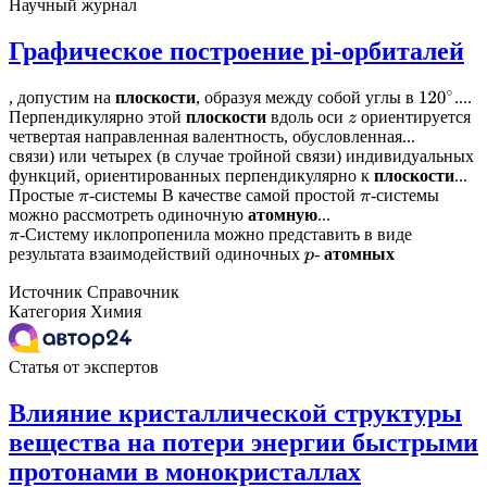
Научный журнал
Графическое построение pi-орбиталей
, допустим на
плоскости
, образуя между собой углы в
....
120
∘
Перпендикулярно этой
плоскости
вдоль оси
ориентируется
z
четвертая направленная валентность, обусловленная...
связи) или четырех (в случае тройной связи) индивидуальных
функций, ориентированных перпендикулярно к
плоскости
...
Простые
-системы В качестве самой простой
-системы
π
π
можно рассмотреть одиночную
атомную
...
-Систему иклопропенила можно представить в виде
π
результата взаимодействий одиночных
-
атомных
p
Источник
Справочник
Категория
Химия
Статья от экспертов
Влияние кристаллической структуры
вещества на потери энергии быстрыми
протонами в монокристаллах