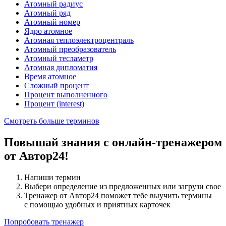
Атомный радиус
Атомный ряд
Атомный номер
Ядро атомное
Атомная теплоэлектроцентраль
Атомный преобразователь
Атомный тесламетр
Атомная дипломатия
Время атомное
Сложный процент
Процент выполненного
Процент (interest)
Смотреть больше терминов
Повышай знания с онлайн-тренажером
от Автор24!
Напиши термин
Выбери определение из предложенных или загрузи свое
Тренажер от Автор24 поможет тебе выучить термины
с помощью удобных и приятных карточек
Попробовать тренажер