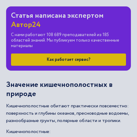
Статья написана экспертом
Автор24
С нами работают 108 689 преподавателей из 185
областей знаний. Мы публикуем только качественные
материалы
Как работает сервис?
Значение кишечнополостных в
природе
Кишечнополостные обитают практически повсеместно:
поверхность и глубины океанов, пресноводные водоемы,
разнообразные грунты, полярные области и тропики.
Кишечнополостные: