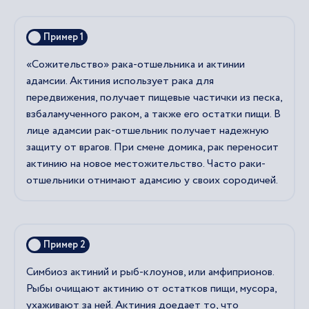
Пример 1
«Сожительство» рака-отшельника и актинии
адамсии. Актиния использует рака для
передвижения, получает пищевые частички из песка,
взбаламученного раком, а также его остатки пищи. В
лице адамсии рак-отшельник получает надежную
защиту от врагов. При смене домика, рак переносит
актинию на новое местожительство. Часто раки-
отшельники отнимают адамсию у своих сородичей.
Пример 2
Симбиоз актиний и рыб-клоунов, или амфиприонов.
Рыбы очищают актинию от остатков пищи, мусора,
ухаживают за ней. Актиния доедает то, что