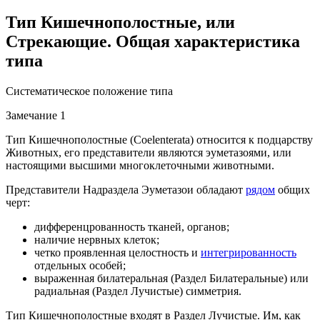
Тип Кишечнополостные, или
Стрекающие. Общая характеристика
типа
Систематическое положение типа
Замечание 1
Тип Кишечнополостные (Coelenterata) относится к подцарству
Животных, его представители являются эуметазоями, или
настоящими высшими многоклеточными животными.
Представители Надраздела Эуметазои обладают
рядом
общих
черт:
дифференцрованность тканей, органов;
наличие нервных клеток;
четко проявленная целостность и
интегрированность
отдельных особей;
выраженная билатеральная (Раздел Билатеральные) или
радиальная (Раздел Лучистые) симметрия.
Тип Кишечнополостные входят в Раздел Лучистые. Им, как