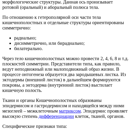
морфологические структуры. Данная ось пронизывает
ротовой (оральный) и аборальный полюса тела.
По отношению к гетерополярной оси части тела
кишечнополостных и отдельные структуры ориентированы
симметрично:
радиально;
дисимметрично, или бирадиально;
билатерально.
Через тело кишечнополостных можно провести 2, 4, 6, 8 и т.д.
плоскостей симметрии. Представители типа, как правило,
ведут неподвижный или малоподвижный образ жизни. В
процессе онтогенеза образуется два зародышевых листка. Из
эктодермы (внешний листок) в дальнейшем формируются
покровы, а энтодерма (внутренний листок) выстилает
кишечную полость.
Ткани и органы Кишечнополостных образованы
эпидермисом и гастродермисом и находящейся между ними
мезоглеей – межклеточным
матриксом
. Эпидермис проявляет
высокую степень
дифференциации
клеток, тканей, органов.
Специфические признаки типа: