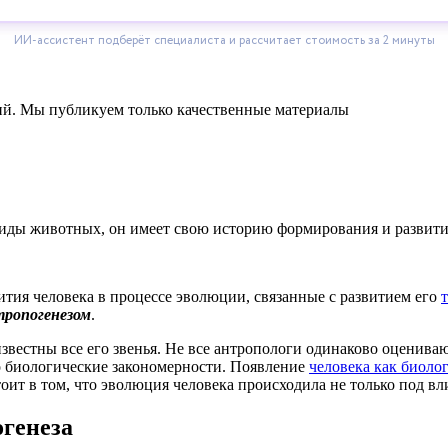
ний. Мы публикуем только качественные материалы
виды животных, он имеет свою историю формирования и развити
тия человека в процессе эволюции, связанные с развитием его
тропогенезом
.
звестны все его звенья. Не все антропологи одинаково оценива
о биологические закономерности. Появление
человека как биоло
оит в том, что эволюция человека происходила не только под в
генеза