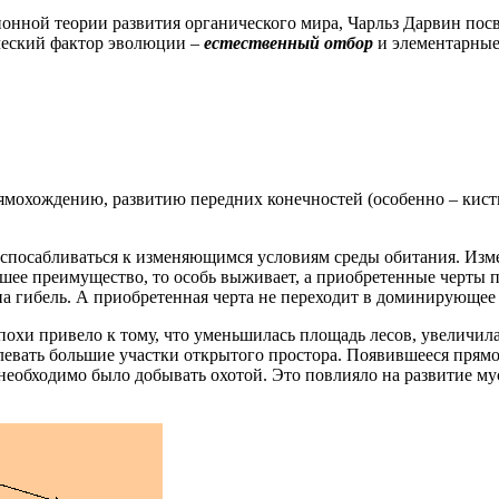
нной теории развития органического мира, Чарльз Дарвин пос
ческий фактор эволюции –
естественный отбор
и элементарные
рямохождению, развитию передних конечностей (особенно – кисти
испосабливаться к изменяющимся условиям среды обитания. Изме
йшее преимущество, то особь выживает, а приобретенные черты
на гибель. А приобретенная черта не переходит в доминирующее 
охи привело к тому, что уменьшилась площадь лесов, увеличи
олевать большие участки открытого простора. Появившееся прям
еобходимо было добывать охотой. Это повлияло на развитие мус