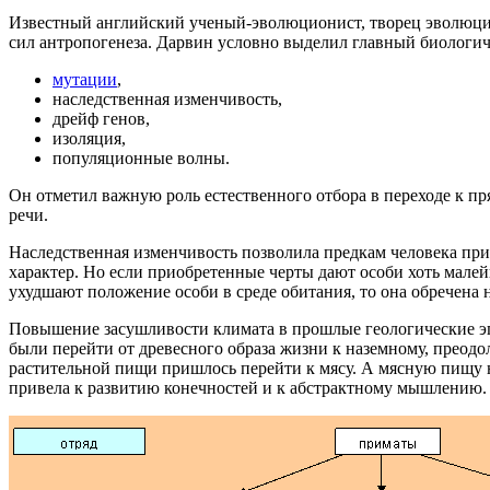
Известный английский ученый-эволюционист, творец эволюцио
сил антропогенеза. Дарвин условно выделил главный биологи
мутации
,
наследственная изменчивость,
дрейф генов,
изоляция,
популяционные волны.
Он отметил важную роль естественного отбора в переходе к п
речи.
Наследственная изменчивость позволила предкам человека пр
характер. Но если приобретенные черты дают особи хоть мале
ухудшают положение особи в среде обитания, то она обречена 
Повышение засушливости климата в прошлые геологические эп
были перейти от древесного образа жизни к наземному, преод
растительной пищи пришлось перейти к мясу. А мясную пищу н
привела к развитию конечностей и к абстрактному мышлению.