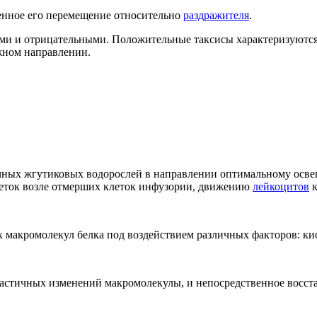
енное его перемещение относительно
раздражителя
.
ыми и отрицательными. Положительные таксисы характеризуютс
жном направлении.
чных жгутиковых водорослей в направлении оптимальному осв
леток возле отмерших клеток инфузории, движению
лейкоцитов
к
макромолекул белка под воздействием различных факторов: кисл
астичных изменений макромолекулы, и непосредственное восста