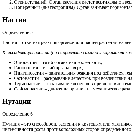
Отрицательный. Орган растения растет вертикально ввер
Поперечный (диагеотропизм). Орган занимает горизонта
Настии
Определение 5
Настии – ответная реакция органов или частей растений на де
Классификация настий (по направлению изгиба и характера в
Эпинастии – изгиб органа направлен вниз;
Гипонастии – изгиб органа вверх;
Никтиноастии – двигательная реакция под действием те
Фотонастии – раскрывание лепестков при воздействии на
Термонастии – раскрывание лепестков при действии тем
Сейсмонастии – движение органов на механическое разд
Нутации
Определение 6
Нутация – это способность растений к круговым или маятнико
интенсивности роста противоположных сторон определенного 