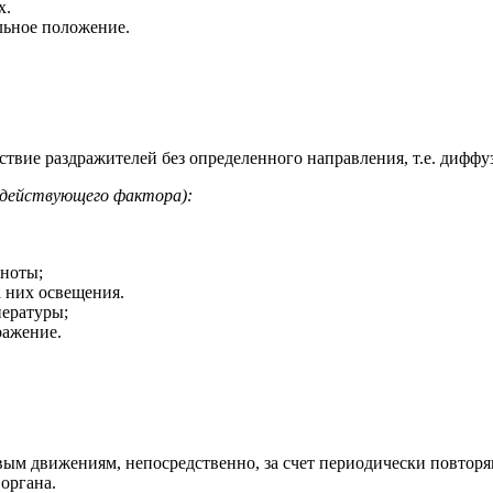
х.
льное положение.
йствие раздражителей без определенного направления, т.е. дифф
оздействующего фактора):
мноты;
 них освещения.
пературы;
ражение.
вым движениям, непосредственно, за счет периодически повтор
органа.