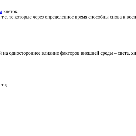
ы
клеток.
.е. те которые через определенное время способны снова к вос
ий на одностороннее влияние факторов внешней среды – света, 
ета;