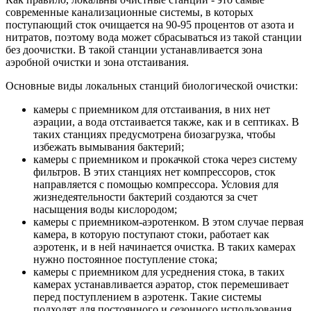
современные канализационные системы, в которых
поступающий сток очищается на 90-95 процентов от азота и
нитратов, поэтому вода может сбрасываться из такой станции
без доочистки. В такой станции устанавливается зона
аэробной очистки и зона отстаивания.
Основные виды локальных станций биологической очистки:
камеры с приемником для отстаивания, в них нет
аэрации, а вода отстаивается также, как и в септиках. В
таких станциях предусмотрена биозагрузка, чтобы
избежать вымывания бактерий;
камеры с приемником и прокачкой стока через систему
фильтров. В этих станциях нет компрессоров, сток
направляется с помощью компрессора. Условия для
жизнедеятельности бактерий создаются за счет
насыщения воды кислородом;
камеры с приемником-аэротенком. В этом случае первая
камера, в которую поступают стоки, работает как
аэротенк, и в ней начинается очистка. В таких камерах
нужно постоянное поступление стока;
камеры с приемником для усреднения стока, в таких
камерах устанавливается аэратор, сток перемешивает
перед поступлением в аэротенк. Такие системы
подходят для постоянного и сезонного использования.