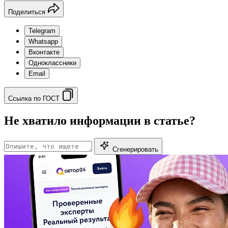
Поделиться
Telegram
Whatsapp
Вконтакте
Одноклассники
Email
Ссылка по ГОСТ
Не хватило информации в статье?
Сгенерировать