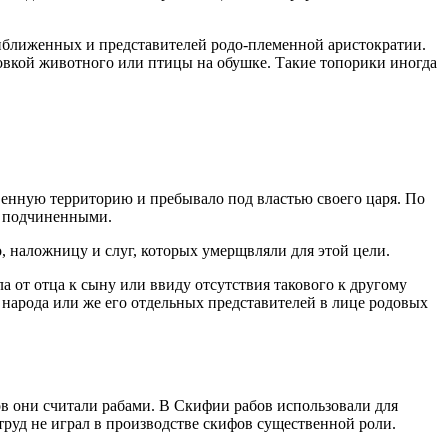
приближенных и представителей родо-племенной аристократии.
ловкой животного или птицы на обушке. Такие топорики иногда
твенную территорию и пребывало под властью своего царя. По
д подчиненными.
, наложницу и слуг, которых умерщвляли для этой цели.
а от отца к сыну или ввиду отсутствия такового к другому
народа или же его отдельных представителей в лице родовых
в они считали рабами. В Скифии рабов использовали для
труд не играл в производстве скифов существенной роли.