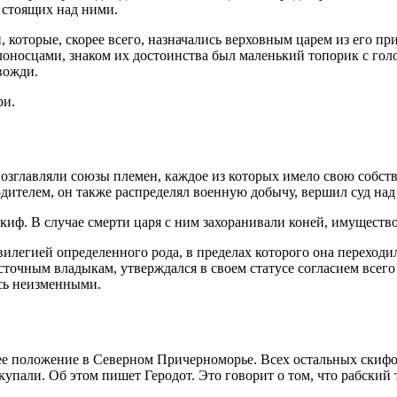
 стоящих над ними.
, которые, скорее всего, назначались верховным царем из его 
злоносцами, знаком их достоинства был маленький топорик с го
вожди.
ри.
 возглавляли союзы племен, каждое из которых имело свою собс
одителем, он также распределял военную добычу, вершил суд на
иф. В случае смерти царя с ним захоранивали коней, имущество
илегией определенного рода, в пределах которого она переходил
очным владыкам, утверждался в своем статусе согласием всего 
ись неизменными.
ее положение в Северном Причерноморье. Всех остальных скифо
пали. Об этом пишет Геродот. Это говорит о том, что рабский 