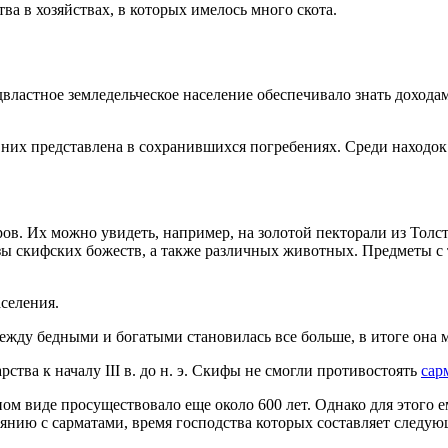
ва в хозяйствах, в которых имелось много скота.
Подвластное земледельческое население обеспечивало знать доход
из них представлена в сохранившихся погребениях. Среди наход
в. Их можно увидеть, например, на золотой пекторали из Толст
ы скифских божеств, а также различных животных. Предметы с т
аселения.
жду бедными и богатыми становилась все больше, в итоге она м
тва к началу III в. до н. э. Скифы не смогли противостоять
сар
ом виде просуществовало еще около 600 лет. Однако для этого е
лиянию с сарматами, время господства которых составляет сле