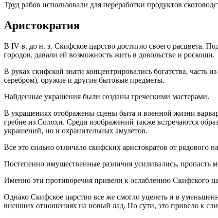
Труд рабов использовали для переработки продуктов скотоводст
Аристократия
В IV в. до н. э. Скифское царство достигло своего расцвета. 
городов, давали ей возможность жить в довольстве и роскоши.
В руках скифской знати концентрировались богатства, часть 
серебром), оружие и другие бытовые предметы.
Найденные украшения были созданы греческими мастерами.
В украшениях отображены сцены быта и военной жизни варваро
гребне из Солохи. Среди изображений также встречаются образ
украшений, но и охранительных амулетов.
Все это сильно отличало скифских аристократов от рядового н
Постепенно имущественные различия усиливались, пропасть ме
Именно эти противоречия привели к ослаблению Скифского царс
Однако Скифское царство все же смогло уцелеть и в уменьшенн
внешних отношениях на новый лад. По сути, это привело к с