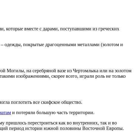
ами, которые вместе с дарами, поступавшими из греческих
ок – одежды, покрытые драгоценными металлами (золотом и
ой Могилы, на серебряной вазе из Чертомлыка или на золотом
акими изображениями, скорее всего, играли роль не только
огла поглотить все скифское общество.
матам
и потеряли большую часть территории.
му пришлось перестроиться как во внутренних, так и во
дующий период истории южной половины Восточной Европы.