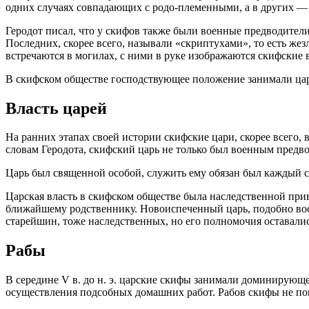
одних случаях совпадающих с родо-племенными, а в других —
Геродот писал, что у скифов также были военные предводители
Последних, скорее всего, называли «скриптухами», то есть же
встречаются в могилах, с ними в руке изображаются скифские 
В скифском обществе господствующее положение занимали ца
Власть царей
На ранних этапах своей истории скифские цари, скорее всего,
словам Геродота, скифский царь не только был военным предв
Царь был священной особой, служить ему обязан был каждый ск
Царская власть в скифском обществе была наследственной прив
ближайшему родственнику. Новоиспеченный царь, подобно вост
старейшин, тоже наследственных, но его полномочия оставал
Рабы
В середине V в. до н. э. царские скифы занимали доминирующ
осуществления подсобных домашних работ. Рабов скифы не поку