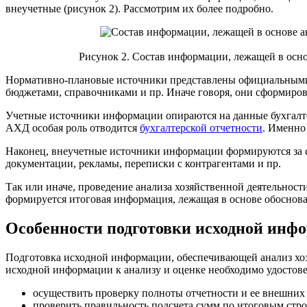
внеучетные (рисунок 2). Рассмотрим их более подробно.
Рисунок 2. Состав информации, лежащей в осн
Нормативно-плановые источники представлены официальными 
бюджетами, справочниками и пр. Иначе говоря, они сформиров
Учетные источники информации опираются на данные бухгалте
АХД особая роль отводится
бухгалтерской отчетности
. Именно
Наконец, внеучетные источники информации формируются за сч
документации, рекламы, переписки с контрагентами и пр.
Так или иначе, проведение анализа хозяйственной деятельнос
формируется итоговая информация, лежащая в основе обоснов
Особенности подготовки исходной инф
Подготовка исходной информации, обеспечивающей анализ хозя
исходной информации к анализу и оценке необходимо удостовери
осуществить проверку полноты отчетности и ее внешних 
проверить правильность подсчета сумм по итоговым стро