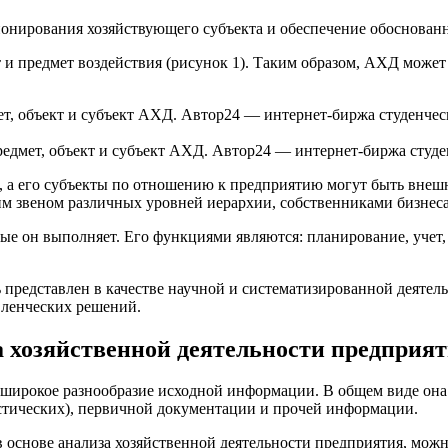
нирования хозяйствующего субъекта и обеспечение обоснованн
т и предмет воздействия (рисунок 1). Таким образом, АХД может
редмет, объект и субъект АХД. Автор24 — интернет-биржа студе
я, а его субъекты по отношению к предприятию могут быть внеш
им звеном различных уровней иерархии, собственниками бизне
 он выполняет. Его функциями являются: планирование, учет, к
 представлен в качестве научной и систематизированной деятел
ленческих решений.
 хозяйственной деятельности предприя
 широкое разнообразие исходной информации. В общем виде она
истических), первичной документации и прочей информации.
основе анализа хозяйственной деятельности предприятия, можн