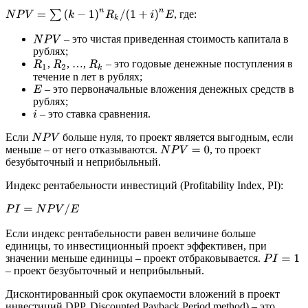
N
P
V
=
∑
(
k
−
1
)
n
R
k
/
(
1
+
i
)
n
E
, где:
– это чистая приведенная стоимость капитала в
N
P
V
рублях;
,
, …,
– это годовые денежные поступления в
R
1
R
2
R
k
течение n лет в рублях;
– это первоначальные вложения денежных средств в
E
рублях;
– это ставка сравнения.
i
Если
больше нуля, то проект является выгодным, если
N
P
V
меньше – от него отказываются.
, то проект
N
P
V
=
0
безубыточный и неприбыльный.
Индекс рентабельности инвестиций (Profitability Index, PI):
P
I
=
N
P
V
/
E
Если индекс рентабельности равен величине больше
единицы, то инвестиционный проект эффективен, при
значении меньше единицы – проект отбраковывается.
P
I
=
1
– проект безубыточный и неприбыльный.
Дисконтированный срок окупаемости вложений в проект
инвестиций DPP, Discounted Payback Period method) – это