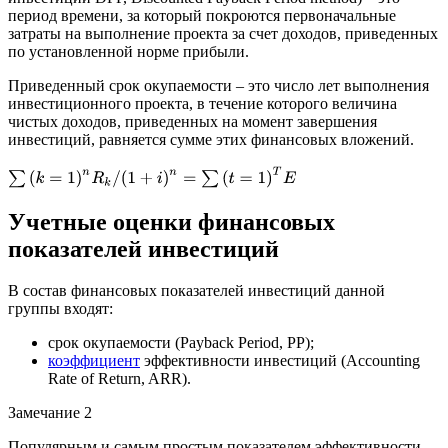
период времени, за который покроются первоначальные
затраты на выполнение проекта за счет доходов, приведенных
по установленной норме прибыли.
Приведенный срок окупаемости – это число лет выполнения
инвестиционного проекта, в течение которого величина
чистых доходов, приведенных на момент завершения
инвестиций, равняется сумме этих финансовых вложений.
∑
(
k
=
1
)
n
R
k
/
(
1
+
i
)
n
=
∑
(
t
=
1
)
T
E
Учетные оценки финансовых
показателей инвестиций
В состав финансовых показателей инвестиций данной
группы входят:
срок окупаемости (Payback Period, PP);
коэффициент
эффективности инвестиций (Accounting
Rate of Return, ARR).
Замечание 2
Популярным и самым простым показателем эффективности