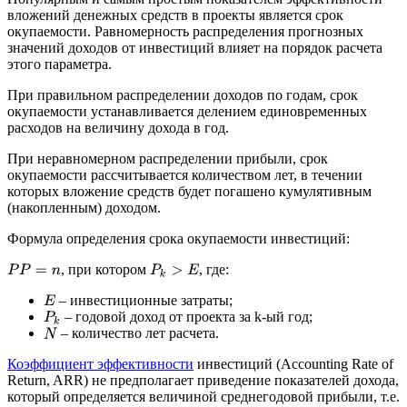
вложений денежных средств в проекты является срок
окупаемости. Равномерность распределения прогнозных
значений доходов от инвестиций влияет на порядок расчета
этого параметра.
При правильном распределении доходов по годам, срок
окупаемости устанавливается делением единовременных
расходов на величину дохода в год.
При неравномерном распределении прибыли, срок
окупаемости рассчитывается количеством лет, в течении
которых вложение средств будет погашено кумулятивным
(накопленным) доходом.
Формула определения срока окупаемости инвестиций:
, при котором
, где:
P
P
=
n
P
k
>
E
– инвестиционные затраты;
E
– годовой доход от проекта за k-ый год;
P
k
– количество лет расчета.
N
Коэффициент эффективности
инвестиций (Accounting Rate of
Return, ARR) не предполагает приведение показателей дохода,
который определяется величиной среднегодовой прибыли, т.е.