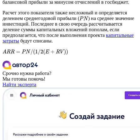
балансовой прибыли за минусом отчислений в госбюджет.
Расчет этого показателя также несложный и определяется
делением среднегодовой прибыли (
) на среднее значение
P
N
инвестиций. Последнее в свою очередь рассчитывается
деление суммы капитальных вложений пополам, если
предполагается, что после выполнения проекта
капитальные
затраты
будут списаны.
A
R
R
=
P
N
/
(
1
/
2
(
E
+
R
V
)
)
Срочно нужна работа?
Мы готовы помочь!
Найти эксперта