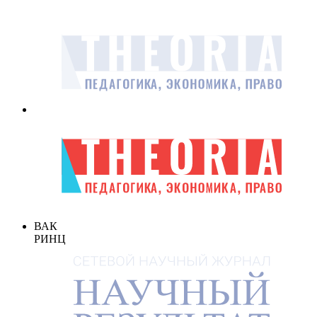
ВАК
РИНЦ