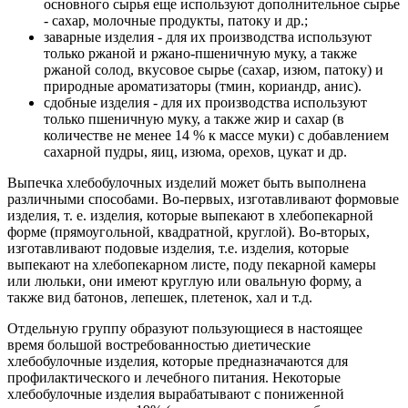
основного сырья еще используют дополнительное сырье
- сахар, молочные продукты, патоку и др.;
заварные изделия - для их производства используют
только ржаной и ржано-пшеничную муку, а также
ржаной солод, вкусовое сырье (сахар, изюм, патоку) и
природные ароматизаторы (тмин, кориандр, анис).
сдобные изделия - для их производства используют
только пшеничную муку, а также жир и сахар (в
количестве не менее 14 % к массе муки) с добавлением
сахарной пудры, яиц, изюма, орехов, цукат и др.
Выпечка хлебобулочных изделий может быть выполнена
различными способами. Во-первых, изготавливают формовые
изделия, т. е. изделия, которые выпекают в хлебопекарной
форме (прямоугольной, квадратной, круглой). Во-вторых,
изготавливают подовые изделия, т.е. изделия, которые
выпекают на хлебопекарном листе, поду пекарной камеры
или люльки, они имеют круглую или овальную форму, а
также вид батонов, лепешек, плетенок, хал и т.д.
Отдельную группу образуют пользующиеся в настоящее
время большой востребованностью диетические
хлебобулочные изделия, которые предназначаются для
профилактического и лечебного питания. Некоторые
хлебобулочные изделия вырабатывают с пониженной