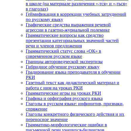
в школе (на материале различения «-тся» и «-ться»
в глаголах)
Геймификация в коррекции учебных затруднений
по русскому языку
Графические средства выражения речевой
агрессии в газетно-журнальной полемике
Грамматические вопросы как средство
презентации категориальных значений частей
речи и членов предложения
Грамматический статус слова «ОК» в
современном русском языке
Границы автороведческой экспертизы
Гибридное обучение русскому языку
Градирование языка преподавателя в обучении
РКИ
Газетный текст как дидактический материал и
работа с ним на уроках РКИ
Грамматические игры на уроках РКИ
Графика и орфография русского языка
Глаголы в русском языке: инфинитив, признаки,
спряжение
Глаголы конкретного физического действия и их
переносное значение
Грамматико-морфологические ошибки в
письменной речи учащихся-билингвов