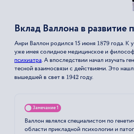
Вклад Валлона в развитие 
Анри Валлон родился 15 июня
года. К 
1879
уже имея солидное медицинское и философс
психиатра
. А впоследствии начал изучать ге
тесной взаимосвязи с действиями. Это наш
вышедшей в свет в
году.
1942
Замечание 1
Валлон являлся специалистом по генети
области
прикладной психологии
и пато