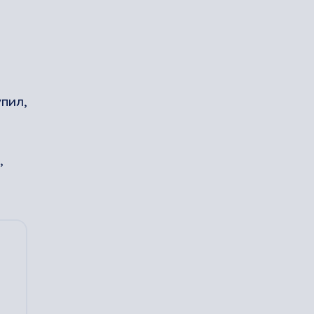
пил,
,