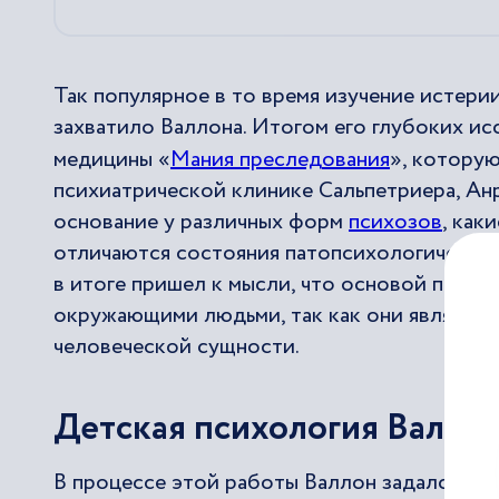
Так популярное в то время изучение истери
захватило Валлона. Итогом его глубоких ис
медицины «
Мания преследования
», котору
психиатрической клинике Сальпетриера, Анр
основание у различных форм
психозов
, как
отличаются состояния патопсихологические
в итоге пришел к мысли, что основой психо
окружающими людьми, так как они являются
человеческой сущности.
Детская психология Валло
В процессе этой работы Валлон задался воп