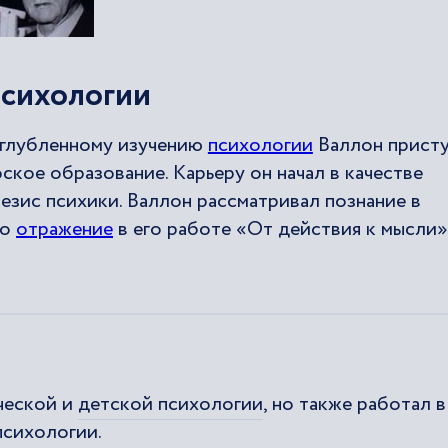
психологии
углубленному изучению
психологии
Валлон присту
кое образование. Карьеру он начал в качестве
незис психики. Валлон рассматривал познание в
ло
отражение
в его работе «От действия к мысли»
ческой и
детской психологии
, но также работал в
психологии.