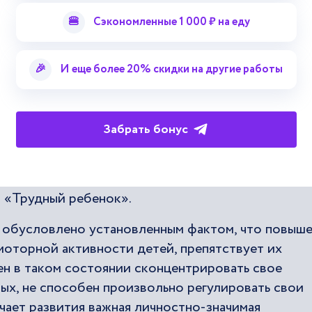
отношений с окружающими в детстве. Уже тогда
🍔
Сэкономленные 1 000 ₽ на еду
облемы
детской психологии
, тщательно изучать
ти его сенсорно-перцептивных, психомоторных,
х и вербальных форм активности. В результате 
🎉
И еще более 20% скидки на другие работы
тодологический, эмпирически-методический подх
детскую психологию в Сорбонне в период с
1920
Забрать бонус
Валлон в
году смог защитить вторую доктор
1925
тва психомоторного, двигательного развития
а «Трудный ребенок».
обусловлено установленным фактом, что повыше
моторной активности детей, препятствует их
ен в таком состоянии сконцентрировать свое
лых, не способен произвольно регулировать свои
учает развития важная личностно-значимая