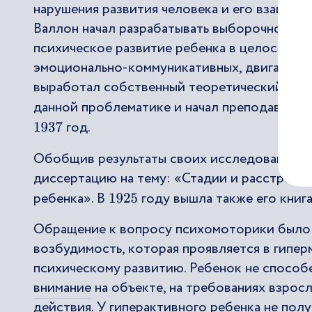
нарушения развития человека и его взаимо
Валлон начал разрабатывать выборочно пр
психическое развитие ребенка в целостнос
эмоционально-коммуникативных, двигательны
выработал собственный теоретический, ме
данной проблематике и начал преподавать 
год.
1937
Обобщив результаты своих исследований, 
диссертацию на тему: «Стадии и расстройс
ребенка». В
году вышла также его книг
1925
Обращение к вопросу психомоторики было 
возбудимость, которая проявляется в гипер
психическому развитию. Ребенок не способ
внимание
на объекте, на требованиях взрос
действия. У гиперактивного ребенка не пол