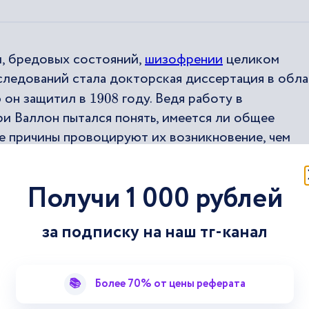
и, бредовых состояний,
шизофрении
целиком
следований стала докторская диссертация в обл
ю он защитил в
году. Ведя работу в
1908
и Валлон пытался понять, имеется ли общее
ие причины провоцируют их возникновение, чем
 от нормальной психической жизни человека. Уч
зов является нарушение отношений человека с
Получи 1 000 рублей
 огромной ценностью для личности и созвучны
за подписку на наш тг-канал
на
📚
Более 70% от цены реферата
росом, а не создаются ли
предпосылки
для