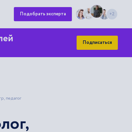
Подобрать эксперта
+2
лей
Подписаться
р, педагог
лог,