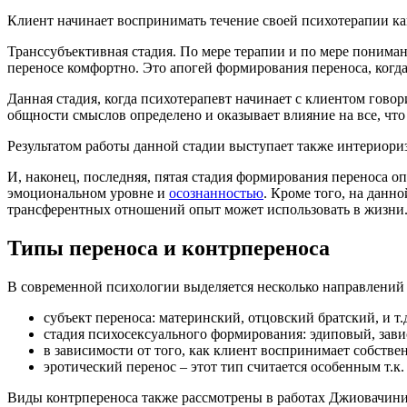
Клиент начинает воспринимать течение своей психотерапии ка
Транссубъективная стадия. По мере терапии и по мере понима
переносе комфортно. Это апогей формирования переноса, когда
Данная стадия, когда психотерапевт начинает с клиентом гово
общности смыслов определено и оказывает влияние на все, что
Результатом работы данной стадии выступает также интериориз
И, наконец, последняя, пятая стадия формирования переноса 
эмоциональном уровне и
осознанностью
. Кроме того, на данн
трансферентных отношений опыт может использовать в жизни
Типы переноса и контрпереноса
В современной психологии выделяется несколько направлени
субъект переноса: материнский, отцовский братский, и т.д
стадия психосексуального формирования: эдиповый, зави
в зависимости от того, как клиент воспринимает собств
эротический перенос – этот тип считается особенным т.к
Виды контрпереноса также рассмотрены в работах Джиовачини.