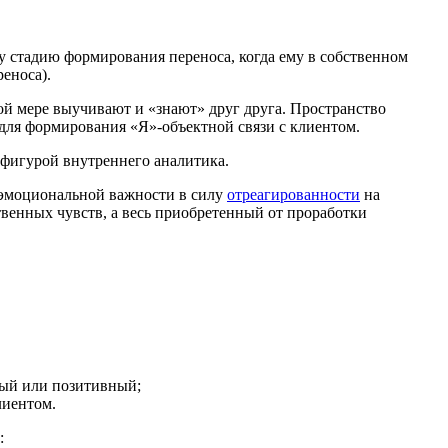
у стадию формирования переноса, когда ему в собственном
еноса).
ной мере выучивают и «знают» друг друга. Пространство
 для формирования «Я»-объектной связи с клиентом.
я фигурой внутреннего аналитика.
м эмоциональной важности в силу
отреагированности
на
ственных чувств, а весь приобретенный от проработки
ный или позитивный;
лиентом.
: