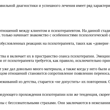
авильной диагностики и успешного лечения имеет ряд характери
оотношений между клиентом и психотерапевтом. На данной стад
, только начинает знакомство с особенностями психологической 
обусловленных реакциях на психотерапевта, таких как «доверие 
тва и включает их в пространство сеанса психотерапии. Эмоции
и от психотерапевта требуется, как правило, исключительно при
нт уже дал довольно много материала, а также когда у него были
нцом отношений становится сопротивление появлению переноса
реживаний из детства, старается «не допустить» их повторения
оследующего прохождения психотерапии или же тенденция, скорее
аны с бессознательными страхами. Они заключаются в нежелани