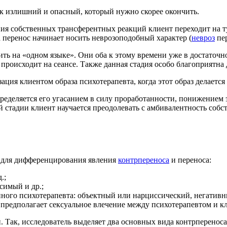
к излишний и опасный, который нужно скорее окончить.
ния собственных трансферентных реакций клиент переходит на т
 перенос начинает носить неврозоподобный характер (
невроз
пер
рить на «одном языке». Они оба к этому времени уже в достаточ
 происходит на сеансе. Также данная стадия особо благоприятна
ация клиентом образа психотерапевта, когда этот образ делаетс
определяется его угасанием в силу проработанности, понижение
ой стадии клиент научается преодолевать с амбивалентность соб
.
й для дифференцирования явления
контрпереноса
и переноса:
.;
симый и др.;
енного психотерапевта: объектный или нарциссический, негатив
. предполагает сексуальное влечение между психотерапевтом и к
 Так, исследователь выделяет два основных вида контрпереноса