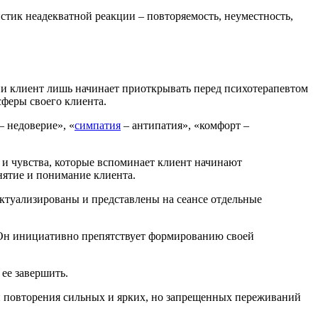
стик неадекватной реакции – повторяемость, неуместность,
ии клиент лишь начинает приоткрывать перед психотерапевтом
сферы своего клиента.
‒ недоверие», «
симпатия
‒ антипатия», «комфорт ‒
 и чувства, которые вспоминает клиент начинают
нятие и понимание клиента.
 актуализированы и представлены на сеансе отдельные
.
. Он инициативно препятствует формированию своей
 ее завершить.
и повторения сильных и ярких, но запрещенных переживаний