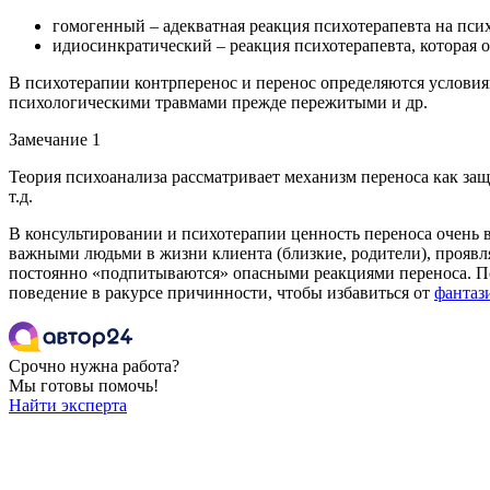
гомогенный – адекватная реакция психотерапевта на пс
идиосинкратический – реакция психотерапевта, которая
В психотерапии контрперенос и перенос определяются условия
психологическими травмами прежде пережитыми и др.
Замечание 1
Теория психоанализа рассматривает механизм переноса как з
т.д.
В консультировании и психотерапии ценность переноса очень в
важными людьми в жизни клиента (близкие, родители), проявля
постоянно «подпитываются» опасными реакциями переноса. Пс
поведение в ракурсе причинности, чтобы избавиться от
фантаз
Срочно нужна работа?
Мы готовы помочь!
Найти эксперта