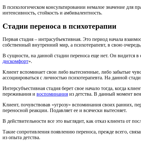
В психологическом консультировании немалое значение для пр
интенсивность, стойкость и амбивалентность.
Стадии переноса в психотерапии
Первая стадия ‒ интрасубъективная. Это период начала взаим
собственный внутренний мир, а психотерапевт, в свою очередь
В сущности, на данной стадии переноса еще нет. Он видится в 
дискомфорт
».
Клиент вспоминает свои либо вытесненные, либо забытые чувс
ассоциироваться с личностью психотерапевта. На данной стади
Интерсубъестивная стадия берет свое начало тогда, когда клие
переживания и
воспоминания
из детства. В данный момент ве
Клиент, почувствовав «угрозу» вспоминания своих ранних, пе
переносной реакции. Подавляет ее и всячески вытесняет.
В действительности все это выглядит, как отказ клиента от п
Такие сопротивления появлению переноса, прежде всего, связ
из опыта детства.