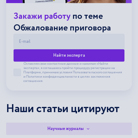
Закажи работу
по теме
Обжалование приговора
E-mail
Найти эксперта
Оставляя свои контактные данные и нажимая «Найти
эксперта», я соглашаюсь пройти процедуру регистрации на
Платформе, принимаю условия
Пользовательского соглашения
Принять пользовательское соглашение
и
Политики конфиденциальности
в целях заключения
соглашения.
Наши статьи цитируют
Научные журналы