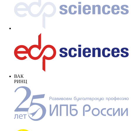
ВАК
РИНЦ