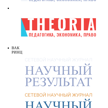
ВАК
РИНЦ