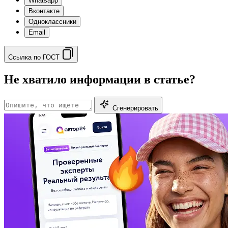
Whatsapp
Вконтакте
Одноклассники
Email
Ссылка по ГОСТ
Не хватило информации в статье?
Сгенерировать