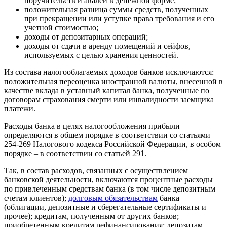
поручительств и авалей в денежной форме;
положительная разница суммы средств, полученных
при прекращении или уступке права требования и его
учетной стоимостью;
доходы от депозитарных операций;
доходы от сдачи в аренду помещений и сейфов,
используемых с целью хранения ценностей.
Из состава налогооблагаемых доходов банков исключаются:
положительная переоценка иностранной валюты, внесенной в
качестве вклада в уставный капитал банка, полученные по
договорам страхования смерти или инвалидности заемщика
платежи.
Расходы банка в целях налогообложения прибыли
определяются в общем порядке в соответствии со статьями
254-269 Налогового кодекса Российской Федерации, в особом
порядке – в соответствии со статьей 291.
Так, в состав расходов, связанных с осуществлением
банковской деятельности, включаются процентные расходы
по привлеченным средствам банка (в том числе депозитным
счетам клиентов);
долговым обязательствам
банка
(облигации, депозитные и сберегательные сертификаты и
прочее); кредитам, полученным от других банков;
приобретенным кредитам рефинансирования; депозитам,