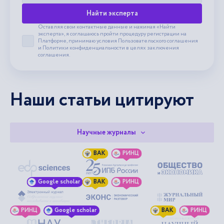
Найти эксперта
Оставляя свои контактные данные и нажимая «Найти
эксперта», я соглашаюсь пройти процедуру регистрации на
Платформе, принимаю условия
Пользовательского соглашения
Принять пользовательское соглашение
и
Политики конфиденциальности
в целях заключения
соглашения.
Наши статьи цитируют
Научные журналы
ВАК
РИНЦ
Google scholar
ВАК
РИНЦ
РИНЦ
Google scholar
ВАК
РИНЦ