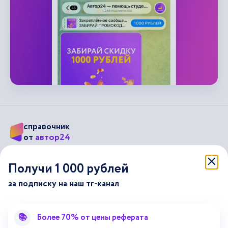
справочник
автор24
от
Подписывайся на наши соц. сети
Получи 1 000 рублей
за подписку на наш тг-канал
Научные статьи
Отзывы об Автор24
Лекторий
Последние статьи
📚
Более 70% от цены реферата