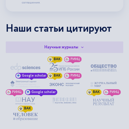
соглашения.
Наши статьи цитируют
Научные журналы
ВАК
РИНЦ
Google scholar
ВАК
РИНЦ
РИНЦ
Google scholar
ВАК
РИНЦ
ВАК