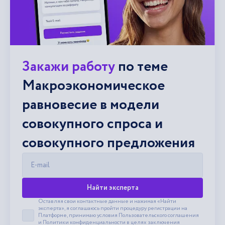
Закажи работу
по теме
Макроэкономическое
равновесие в модели
совокупного спроса и
совокупного предложения
E-mail
Найти эксперта
Оставляя свои контактные данные и нажимая «Найти
эксперта», я соглашаюсь пройти процедуру регистрации на
Платформе, принимаю условия
Пользовательского соглашения
Принять пользовательское соглашение
и
Политики конфиденциальности
в целях заключения