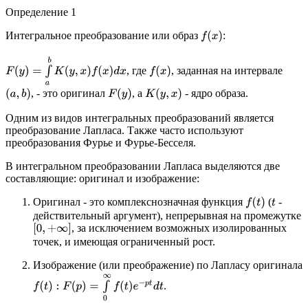
Определение 1
Интегральное преобразование или образ
:
f
(
x
)
F
(
y
)
=
∫
a
b
K
(
y
,
x
)
f
(
x
)
d
x
, где
, заданная на интервале
f
(
x
)
, - это оригинал
, а
- ядро образа.
(
a
,
b
)
F
(
y
)
K
(
y
,
x
)
Одним из видов интегральных преобразований является
преобразование Лапласа. Также часто используют
преобразования Фурье и Фурье-Бесселя.
В интегральном преобразовании Лапласа выделяются две
составляющие: оригинал и изображение:
Оригинал - это комплекснозначная функция
(
-
f
(
t
)
t
действительный аргумент), непрерывная на промежутке
, за исключением возможных изолированных
[
0
,
+
∞
]
точек, и имеющая ограниченный рост.
Изображение (или преображение) по Лапласу оригинала
f
(
t
)
:
F
(
p
)
=
∫
0
∞
f
(
t
)
e
−
p
t
d
t
.