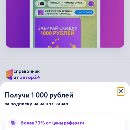
справочник
автор24
от
Подписывайся на наши соц. сети
Получи 1 000 рублей
за подписку на наш тг-канал
Научные статьи
Отзывы об Автор24
Лекторий
Последние статьи
📚
Более 70% от цены реферата