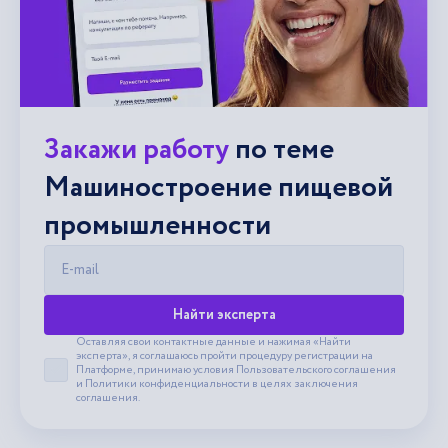
Закажи работу
по теме
Машиностроение пищевой
промышленности
E-mail
Найти эксперта
Оставляя свои контактные данные и нажимая «Найти
эксперта», я соглашаюсь пройти процедуру регистрации на
Платформе, принимаю условия
Пользовательского соглашения
Принять пользовательское соглашение
и
Политики конфиденциальности
в целях заключения
соглашения.