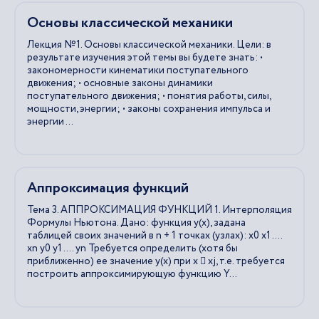
Основы классической механики
Лекция №1. Основы классической механики. Цели: в
результате изучения этой темы вы будете знать: •
закономерности кинематики поступательного
движения; • основные законы динамики
поступательного движения; • понятия работы, силы,
мощности, энергии; • законы сохранения импульса и
энергии ...
Аппроксимация функций
Тема 3. АППРОКСИМАЦИЯ ФУНКЦИЙ 1. Интерполяция
Формулы Ньютона. Дано: функция у(х), задана
таблицей своих значений в n + 1 точках (узлах): х0 х1 ….
xn у0 у1 …. yn Требуется определить (хотя бы
приближенно) ее значение у(х) при х  хj, т.е. требуется
построить аппроксимирующую функцию Y...