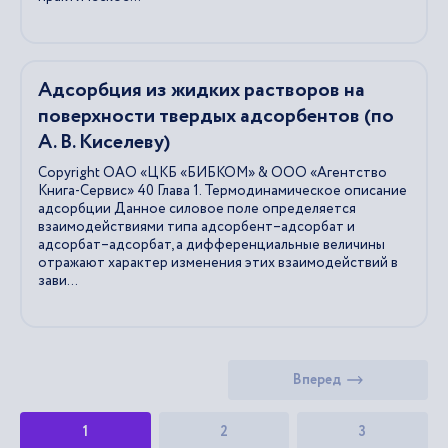
Адсорбция из жидких растворов на
поверхности твердых адсорбентов (по
А. В. Киселеву)
Copyright ОАО «ЦКБ «БИБКОМ» & ООО «Aгентство
Kнига-Cервис» 40 Глава 1. Термодинамическое описание
адсорбции Данное силовое поле определяется
взаимодействиями типа адсорбент–адсорбат и
адсорбат–адсорбат, а дифференциальные величины
отражают характер изменения этих взаимодействий в
зави...
Вперед
1
2
3