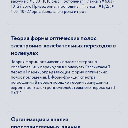
вакууме c = 3.00 · 1010 см/с Постоянная Планка h = 6.63 ·
10−27 эрг·с Приведенная постоянная Планка ~ = h/2π =
1.05 · 10−27 эрг·с Заряд электрона и прот...
Теория формы оптических полос
электронно-колебательных переходов в
молекулах
Теория формы оптических полос электронно-
колебательных переходов в молекулах Рассчитаем 
перех и I перех , определяющие форму оптических
полос поглощения. 1. Форм-функция спектра
поглощения В первом порядке теории возмущении
вероятность электронно-колебательного перехода s
 s ' ' ...
Организация и анализ
пространственных данных