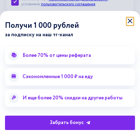
Принять пользовательское соглашение
условиями
пользовательского соглашения
Получи 1 000 рублей
Поделись лекцией и
за подписку на наш тг-канал
получи промокод на
📚
Более 70% от цены реферата
скидку 30%
на
платформе Автор24
🍔
Сэкономленные 1 000 ₽ на еду
Заполни поля и прикрепи лекцию. Мы
вышлем промокод со скидкой тебе на почту
🎉
И еще более 20% скидки на другие работы
Забрать бонус