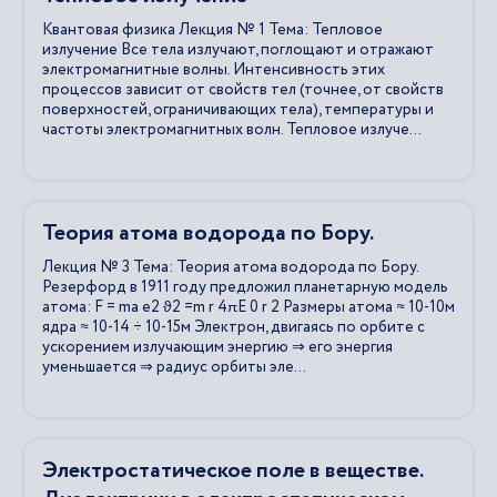
Квантовая физика Лекция № 1 Тема: Тепловое
излучение Все тела излучают, поглощают и отражают
электромагнитные волны. Интенсивность этих
процессов зависит от свойств тел (точнее, от свойств
поверхностей, ограничивающих тела), температуры и
частоты электромагнитных волн. Тепловое излуче...
Теория атома водорода по Бору.
Лекция № 3 Тема: Теория атома водорода по Бору.
Резерфорд в 1911 году предложил планетарную модель
атома: F = ma e2 ϑ2 =m r 4πE 0 r 2 Размеры атома ≈ 10-10м
ядра ≈ 10-14 ÷ 10-15м Электрон, двигаясь по орбите с
ускорением излучающим энергию ⇒ его энергия
уменьшается ⇒ радиус орбиты эле...
Электростатическое поле в веществе.