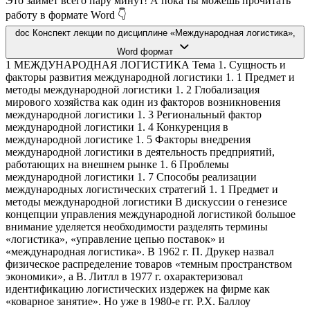
Это займет всего пару минут! А пока ты можешь прочитать
работу в формате Word 👇
doc
Конспект лекции по дисциплине «Международная логистика»,
Word формат
1 МЕЖДУНАРОДНАЯ ЛОГИСТИКА Тема 1. Сущность и факторы развития международной логистики 1. 1 Предмет и методы международной логистики 1. 2 Глобализация мирового хозяйства как один из факторов возникновения международной логистики 1. 3 Региональный фактор международной логистики 1. 4 Конкуренция в международной логистике 1. 5 Факторы внедрения международной логистики в деятельность предприятий, работающих на внешнем рынке 1. 6 Проблемы международной логистики 1. 7 Способы реализации международных логистических стратегий 1. 1 Предмет и методы международной логистики В дискуссии о генезисе концепции управления международной логистикой большое внимание уделяется необходимости разделять термины «логистика», «управление цепью поставок» и «международная логистика». В 1962 г. П. Друкер назвал физическое распределение товаров «темным пространством экономики», а В. Литлл в 1977 г. охарактеризовал идентификацию логистических издержек на фирме как «коварное занятие». Но уже в 1980-е гг. Р.Х. Баллоу убедительно доказал, что логистика как стратегия охватывает такие сферы, как обслуживание клиента, транспортировка, управление запасами и локализацию пунктов модели логистической цепи. Однако в 1990-е гг. и в теории, и на практике понятия «логистика» и «управление цепью поставок» все еще рассматривались как взаимозаменяемые. В 1998 г. Крэнфилдский институт логистики и транспорта (Великобритания) опубликовал термины, используемые в логистике, и дал им толкование, подчеркнув, что основное различие между логистикой и управлением цепью поставок не в том, что цепь объединяет различные организации, а в том, что логистика как стратегическое управление всей цепью поставок охватывает разные ассортиментные перечни изделий, процессы заказов, производства, распределения. Цепь поставок включает спрос, производство и распределение товаров и использование отходов, а также сопровождающие эту деятельность транспортировку, складирование и информационные технологии. Управление цепью поставок построено на иерархии отдельных решений, среди них: - миссия; - стратегия корпорации; - стратегия бизнеса, а в ней – стратегические, тактические и операционные функции. Другие авторы определяют управление цепью поставок как интеграцию бизнес-процессов от источника сырья до конечного потребителя одновременно с сервисным обслуживанием и информацией, позволяющими создать дополнительную ценность для клиента. Основное различие между «логистикой» и «международной логистикой», по мнению П.Б. Шери и Т.С. Ларсона, состоит в том, что последняя является совокупностью решений во всех пунктах международной цепи поставок. Эта совокупность создает основу, пункт выхода для осуществления деятельности в центре принятия решений в глобальном масштабе. Таким образом, международная логистика - это стратегическое управление международной цепью поставок, понимаемое как объединение логистической деятельности организаций-звеньев цепи поставок, а именно, операционной, финансовой и маркетинговой функций и контроля за материальным потоком товаров, денежных средств и информации через границы и над границами различных государств. Объектом изучения международной логистики являются международные цепи поставок, звеньями в которых выступают хозяйствующие субъекты из различных стран. Предмет международной логистики составляет управление международными цепями поставок. 2 Управление международными цепями поставок включает проектирование, планирование, выполнение, контроль и мониторинг деятельности в международной цепи поставок с целью создания чистой стоимости, построения конкурентной инфраструктуры, использования рычагов международной логистики, синхронизации поставок и спроса, измерения результатов функционирования международной цепи поставок в целом. Методы решения логистических задач в международной логистике можно разделить на две категории: общие и специфические. Общие методы: • экономико-математические (моделирования, системного анализа, теории исследования операций, игр, очередей и др.); • экспертные (на основе мнений специалистов-экспертов). Специфические методы: • ABC/XYZ-анализ - для классификации ресурсов по степени их важности (ABC-анализ), и в зависимости от характера (частоты) их потребления (XYZ-анализ); • trade-off анализ – для принятия компромиссных решений. Кроме того, в решении задач международной логистики и в процессе управления международной цепью поставок могут использоваться следующие методы: • бенчмаркинг (оценивание и сопоставление); • реинжиниринг бизнес-процессов (англ. Business process reengineering) - фундаментальное переосмысление и радикальное перепроектирование бизнес-процессов для достижения максимального эффекта производственно-хозяйственной и финансово-экономической деятельности. Реинжиниринг необходим для определения оптимального (идеального) вида бизнеспроцесса и наилучшего (по средствам, времени, ресурсам и т.п.) способа перевода существующего бизнес-процесса в оптимальный; • метод анализа «цепочки ценности» - для анализа бизнес-процессов с целью формирования международной цепи поставок; • метод системы сбалансированных показателей (balanced scorecards - BSC) - для принятия глобальных и локальных решений в международной логистике; • методы «плечо доставки» (с достаточной надёжностью) и «центр тяжести» - для принятия решения о размещении распределительного центра. 1. 2 Глобализация мирового хозяйства как один из факторов возникновения международной логистики В развитии макрологистических систем отчетливо просматривается тенденция глобализации, с одной стороны, затрагивающей рынки сбыта готовой продукции, производства, снабжения материальными ресурсами, рабочей силы, капитала, характерные для крупных транснациональных корпораций и финансово-промышленных групп, а с другой - создание и развитие межгосударственных транспортно-логистических, телекоммуникационных, дистрибутивных и других макрологистических систем. В последние десятилетия представители большинства крупных компаний осознали необходимость исследования возможностей, предоставляемых глобальным рынком. Так, многие фирмы, заинтересованные в более эффективном применении логистики и организации управления материальными ресурсами, стали производить оценку потенциала зарубежных источников сырья. Для максимизации экспорта готовой продукции и более результативного проникновения на международные рынки во всем мире организуются международные логистические системы и создаются логистические цепи. Одновременно крупные компании географически расширяют область проведения маркетинговых исследований в поиске новых рынков сбыта товаров и источников сырья. Во внедрении глобальных логистических концепций ряд хозяйствующих субъектов видит возможность получить конкурентные преимущества за счет ожидаемых повышения производительности труда, роста эффективности производства и дифференциации производимой продукции. 3 В практическом подходе к данному вопросу специалистам в области логистики приходится выполнять большой объем работ по адаптации основополагающей концепции к своим условиям, по планированию и реализации логистических инициатив, эффективных в глобальном масштабе. К тому же в реалиях конкретной организации применение международного логистического подхода требует от служб логистики, маркетинга и закупок высокой степени координации своих действий. Системный анализ феномена глобализации бизнеса позволяет выделить шесть комплексных факторов, объясняющих ее причины (табл.1.1). Таблица 1. 1 - Факторы, обусловливающие глобализацию бизнеса Факторы Краткая характеристика 1. Экономические Огромная концентрация и централизация капитала; Развитие транснациональных корпораций и финансово-промышленных групп; Международная кооперация и разделение труда; Международный маркетинг; Электронная торговля; Международная логистика 2. Политические Государственные границы, становясь все более «прозрачными», обеспечивают свободу передвижения людей, товаров и капитала 3. Международные Крупные международные события:  создание таможенного союза между Беларусью, Казахстаном и Россией;  создание Европейского союза;  создание всемирной торговой организации;  создание всемирной таможенной организации;  принятие Европейского акта, провозгласившего свободу в международном движении товаров, людей, услуг и капитала и т.д. 4. Технические Развитие современных средств транспорта, информационных систем и технологий, связи и телекоммуникаций, гибких автоматизированных производств с целью стремительного распространении информации, технологий, товаров, финансовых ресурсов 5. Общественные Ослабление роли традиций, социальных связей и обычаев способствует мобильности людей в географическом, духовном и эмоциональном смысле 6. Либерализация Либерализация таможенного, торгового, налогового законодательства и дерегулирование многих стран и дерегулирование транспорта усилили тенденцию к интернационализации экономической деятельности Наряду с экспансией новых производственных и информационных систем и технологий глобализация бизнеса приводит к усилению международной конкуренции. Во многих странах в разных отраслях активно идут процессы слияний, поглощений или, напротив, разделения организаций с целью обеспечения более высокого уровня конкурентоспособности. В целом глобализация бизнеса положительно влияет на эффективность экономики, однако отдельные отрасли испытывают возрастающее давление со стороны иностранных конкурентов. Глобализация требует продуманной внешней экономической политики, особенно применительно к ввозу-вывозу капитала. Практика показывает, что глобализация обостряет конкуренцию, которая стремительно выталкивает с рынка участников, технически и технологически уступающих более эффективно действующим иностранным конкурентам. Основные движущие силы глобализации бизнеса в логистике: • экономический рост; • перспективы развития глобальных рынков; • глобальная конкуренция; • регионализация экономики; • экспансия технологий; 4 • дерегулирование транспорта и развитие логистической инфраструктуры. Если совершить короткий э