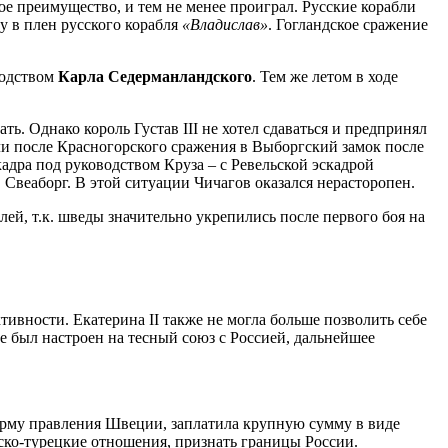
е преимущество, и тем не менее проиграл. Русские корабли
у в плен русского корабля
«Владислав»
. Гогландское сражение
водством
Карла Седерманландского
. Тем же летом в ходе
ать. Однако король Густав III не хотел сдаваться и предпринял
ли после Красногорского сражения в Выборгский замок после
кадра под руководством Круза – с Ревельской эскадрой
 Свеаборг. В этой ситуации Чичагов оказался нерасторопен.
лей, т.к. шведы значительно укрепились после первого боя на
тивности. Екатерина II также не могла больше позволить себе
не был настроен на тесный союз с Россией, дальнейшее
орму правления Швеции, заплатила крупную сумму в виде
сско-турецкие отношения, признать границы России.