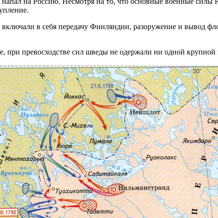
 напал на Россию. Несмотря на то, что основные военные силы Р
упление.
ые включали в себя передачу Финляндии, разоружение и вывод фло
ее, при превосходстве сил шведы не одержали ни одной крупной