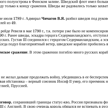
ного полуострова в Финском заливе. Шведский флот имел большо
ду только к концу сражения. Шведы же радовались только захват
ине июля
г. Адмирал
Чичагов В.Я.
разбил шведов под руко
1789
лей из
.
49
рейде Ревеля в мае
г., т.к. потери уже было не компенсиров
1790
г. Ранее шведы, эскадра герцога Седерманландского, отступи
90
ских. Густав III соединился с герцогом Седерманландским, а эс
огда подул благоприятный ветер, шведские корабли пробились в
ьмское сражение
. В этом сражении погибло много русских кораб
I не желал дальше продолжать войну, убедившись в ее бесперспек
овая обстановка – верный союзник Иосиф II умер, его преемник 
лией, Пруссией.
оговор
, сохранивший границы статус-кво, Россия признавала ф
I с Англией. В свою очередь король обязался не встревать в ру