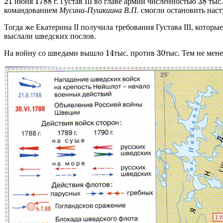
июня
г. Густав III во главе армии численностью
тыс.
21
1788
38
командованием
Мусина-Пушкиина В.П.
смогли остановить наст
Тогда же Екатерина II получила требования Густава III, котор
выслали шведских послов.
На войну со шведами вышло
тыс. против
тыс. Тем не мен
14
30