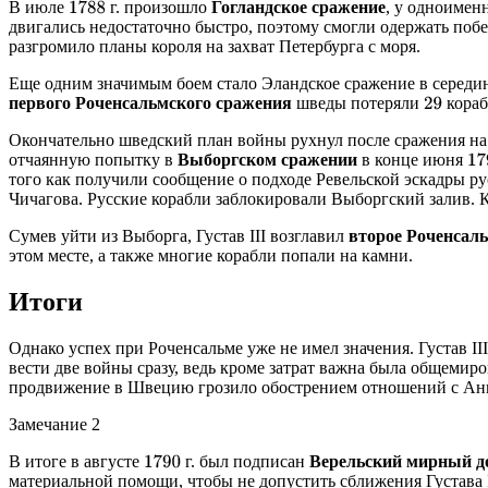
В июле
г. произошло
Гогландское сражение
, у одноимен
1788
двигались недостаточно быстро, поэтому смогли одержать побе
разгромило планы короля на захват Петербурга с моря.
Еще одним значимым боем стало Эландское сражение в серед
первого Роченсальмского сражения
шведы потеряли
кораб
29
Окончательно шведский план войны рухнул после сражения на 
отчаянную попытку в
Выборгском сражении
в конце июня
17
того как получили сообщение о подходе Ревельской эскадры рус
Чичагова. Русские корабли заблокировали Выборгский залив. К
Сумев уйти из Выборга, Густав III возглавил
второе Роченсал
этом месте, а также многие корабли попали на камни.
Итоги
Однако успех при Роченсальме уже не имел значения. Густав II
вести две войны сразу, ведь кроме затрат важна была общемир
продвижение в Швецию грозило обострением отношений с Анг
Замечание 2
В итоге в августе
г. был подписан
Верельский мирный д
1790
материальной помощи, чтобы не допустить сближения Густава II