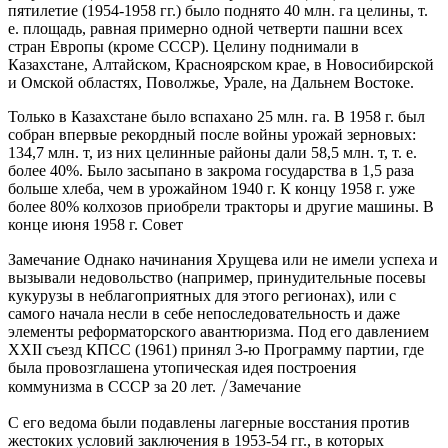
пятилетие (1954-1958 гг.) было поднято 40 млн. га целины, т.
е. площадь, равная примерно одной четверти пашни всех
стран Европы (кроме СССР). Целину поднимали в
Казахстане, Алтайском, Красноярском крае, в Новосибирской
и Омской областях, Поволжье, Урале, на Дальнем Востоке.
Только в Казахстане было вспахано 25 млн. га. В 1958 г. был
собран впервые рекордный после войны урожай зерновых:
134,7 млн. т, из них целинные районы дали 58,5 млн. т, т. е.
более 40%. Было засыпано в закрома государства в 1,5 раза
больше хлеба, чем в урожайном 1940 г. К концу 1958 г. уже
более 80% колхозов приобрели тракторы и другие машины. В
конце июня 1958 г. Совет
З
а
м
е
ч
а
н
и
е
З
а
м
е
ч
а
н
и
е
Однако начинания Хрущева или не имели успеха и
вызывали недовольство (например, принудительные посевы
кукурузы в неблагоприятных для этого регионах), или с
самого начала несли в себе непоследовательность и даже
элементы реформаторского авантюризма. Под его давлением
ХХІІ съезд КПСС (1961) принял 3-ю Программу партии, где
была провозглашена утопическая идея построения
/
З
а
м
е
ч
а
н
и
е
З
а
м
е
ч
а
н
и
е
коммунизма в СССР за 20 лет.
С его ведома были подавлены лагерные восстания против
жестоких условий заключения в 1953-54 гг., в которых