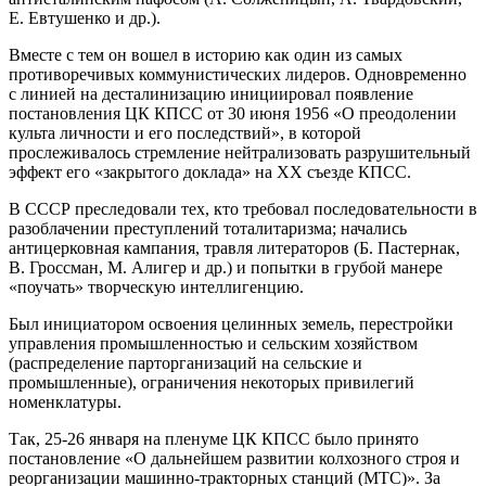
Е. Евтушенко и др.).
Вместе с тем он вошел в историю как один из самых
противоречивых коммунистических лидеров. Одновременно
с линией на десталинизацию инициировал появление
постановления ЦК КПСС от 30 июня 1956 «О преодолении
культа личности и его последствий», в которой
прослеживалось стремление нейтрализовать разрушительный
эффект его «закрытого доклада» на ХХ съезде КПСС.
В СССР преследовали тех, кто требовал последовательности в
разоблачении преступлений тоталитаризма; начались
антицерковная кампания, травля литераторов (Б. Пастернак,
В. Гроссман, М. Алигер и др.) и попытки в грубой манере
«поучать» творческую интеллигенцию.
Был инициатором освоения целинных земель, перестройки
управления промышленностью и сельским хозяйством
(распределение парторганизаций на сельские и
промышленные), ограничения некоторых привилегий
номенклатуры.
Так, 25-26 января на пленуме ЦК КПСС было принято
постановление «О дальнейшем развитии колхозного строя и
реорганизации машинно-тракторных станций (МТС)». За