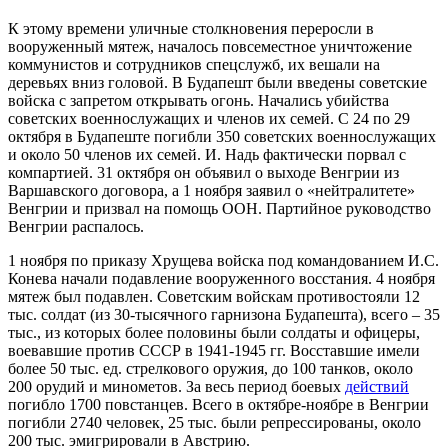
К этому времени уличные столкновения переросли в
вооруженный мятеж, началось повсеместное уничтожение
коммунистов и сотрудников спецслужб, их вешали на
деревьях вниз головой. В Будапешт были введены советские
войска с запретом открывать огонь. Начались убийства
советских военнослужащих и членов их семей. С 24 по 29
октября в Будапеште погибли 350 советских военнослужащих
и около 50 членов их семей. И. Надь фактически порвал с
компартией. 31 октября он объявил о выходе Венгрии из
Варшавского договора, а 1 ноября заявил о «нейтралитете»
Венгрии и призвал на помощь ООН. Партийное руководство
Венгрии распалось.
1 ноября по приказу Хрущева войска под командованием И.С.
Конева начали подавление вооруженного восстания. 4 ноября
мятеж был подавлен. Советским войскам противостояли 12
тыс. солдат (из 30-тысячного гарнизона Будапешта), всего – 35
тыс., из которых более половины были солдаты и офицеры,
воевавшие против СССР в 1941-1945 гг. Восставшие имели
более 50 тыс. ед. стрелкового оружия, до 100 танков, около
200 орудий и минометов. За весь период боевых
действий
погибло 1700 повстанцев. Всего в октябре-ноябре в Венгрии
погибли 2740 человек, 25 тыс. были репрессированы, около
200 тыс. эмигрировали в Австрию.