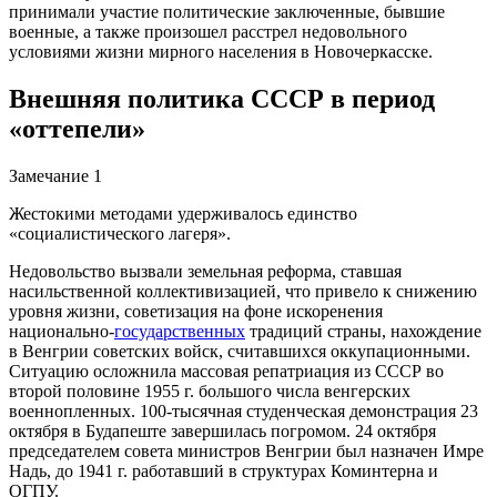
принимали участие политические заключенные, бывшие
военные, а также произошел расстрел недовольного
условиями жизни мирного населения в Новочеркасске.
Внешняя политика СССР в период
«оттепели»
Замечание 1
Жестокими методами удерживалось единство
«социалистического лагеря».
Недовольство вызвали земельная реформа, ставшая
насильственной коллективизацией, что привело к снижению
уровня жизни, советизация на фоне искоренения
национально-
государственных
традиций страны, нахождение
в Венгрии советских войск, считавшихся оккупационными.
Ситуацию осложнила массовая репатриация из СССР во
второй половине 1955 г. большого числа венгерских
военнопленных. 100-тысячная студенческая демонстрация 23
октября в Будапеште завершилась погромом. 24 октября
председателем совета министров Венгрии был назначен Имре
Надь, до 1941 г. работавший в структурах Коминтерна и
ОГПУ.