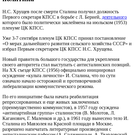
Н.С. Хрущев после смерти Сталина получил должность
Первого секретаря КПСС в борьбе с Л. Берией,
деятельного
которого было политически заклеймена на июльском (1953)
пленуме ЦК КПСС.
Уже 3-7 сентября пленум ЦК КПСС принял постановление
«О мерах дальнейшего развития сельского хозяйства СССР» и
избрал Первым секретарем ЦК КПСС Н.С. Хрущева.
Новый правитель большого государства для укрепления
своего авторитета стал выступать с антисталинских позиций.
На ХХ съезде КПСС (1956) официально инициировал
осуждение «культа личности» И. Сталина, что по сути
означало начало осторожной и противоречивой
либерализации коммунистического режима.
По его инициативе была начата реабилитация
репрессированных и еще живых заключенных
(преимущественно коммунистов), в 1957 году осуждена
«антипартийная группа» сталинистов (В. Молотов, Л.
Каганович, Г. Маленков и др.), в 1961 году вынесено тело И.
Сталина из Мавзолея на Красной площади в Москве,
разрешено напечатать литературные произведения с
антисталинским пафосом (А. Солженицын, А. Твардовский,