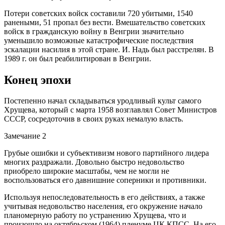
Потери советских войск составили 720 убитыми, 1540
ранеными, 51 пропал без вести. Вмешательство советских
войск в гражданскую войну в Венгрии значительно
уменьшило возможные катастрофические последствия
эскалации насилия в этой стране. И. Надь был расстрелян. В
1989 г. он был реабилитирован в Венгрии.
Конец эпохи
Постепенно начал складываться уродливый культ самого
Хрущева, который с марта 1958 возглавлял Совет Министров
СССР, сосредоточив в своих руках немалую власть.
Замечание 2
Грубые ошибки и субъективизм нового партийного лидера
многих раздражали. Довольно быстро недовольство
приобрело широкие масштабы, чем не могли не
воспользоваться его давнишние соперники и противники.
Используя непоследовательность в его действиях, а также
учитывая недовольство населения, его окружение начало
планомерную работу по устранению Хрущева, что и
произошло на октябрьском (1964) пленуме ЦК КПСС. На его