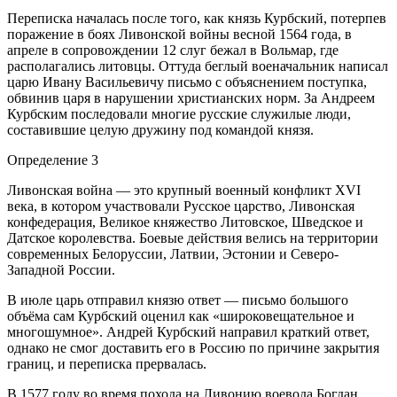
Переписка началась после того, как князь Курбский, потерпев
поражение в боях Ливонской войны весной 1564 года, в
апреле в сопровождении 12 слуг бежал в Вольмар, где
располагались литовцы. Оттуда беглый военачальник написал
царю Ивану Васильевичу письмо с объяснением поступка,
обвинив царя в нарушении христианских норм. За Андреем
Курбским последовали многие русские служилые люди,
составившие целую дружину под командой князя.
Определение 3
Ливонская война — это крупный военный конфликт XVI
века, в котором участвовали Русское царство, Ливонская
конфедерация, Великое княжество Литовское, Шведское и
Датское королевства. Боевые действия велись на территории
современных Белоруссии, Латвии, Эстонии и Северо-
Западной России.
В июле царь отправил князю ответ — письмо большого
объёма сам Курбский оценил как «широковещательное и
многошумное». Андрей Курбский направил краткий ответ,
однако не смог доставить его в Россию по причине закрытия
границ, и переписка прервалась.
В 1577 году во время похода на Ливонию воевода Богдан