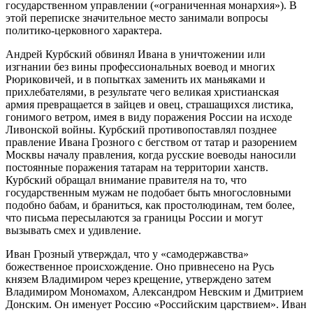
государственном управлении («ограниченная монархия»). В
этой переписке значительное место занимали вопросы
политико-церковного характера.
Андрей Курбский обвинял Ивана в уничтожении или
изгнании без вины профессиональных воевод и многих
Рюриковичей, и в попытках заменить их маньяками и
прихлебателями, в результате чего великая христианская
армия превращается в зайцев и овец, страшащихся листика,
гонимого ветром, имея в виду поражения России на исходе
Ливонской войны. Курбский противопоставлял позднее
правление Ивана Грозного с бегством от татар и разорением
Москвы началу правления, когда русские воеводы наносили
постоянные поражения татарам на территории ханств.
Курбский обращал внимание правителя на то, что
государственным мужам не подобает быть многословными
подобно бабам, и браниться, как простолюдинам, тем более,
что письма пересылаются за границы России и могут
вызывать смех и удивление.
Иван Грозный утверждал, что у «самодержавства»
божественное происхождение. Оно привнесено на Русь
князем Владимиром через крещение, утверждено затем
Владимиром Мономахом, Александром Невским и Дмитрием
Донским. Он именует Россию «Российским царствием». Иван