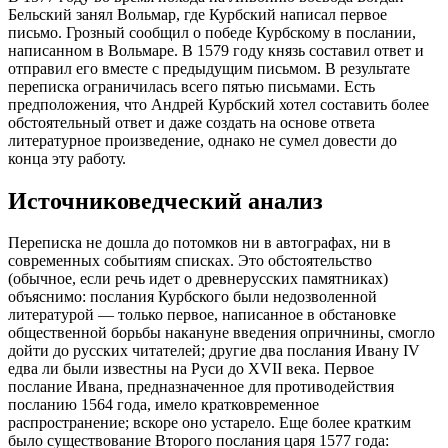
Бельский занял Вольмар, где Курбский написал первое
письмо. Грозный сообщил о победе Курбскому в послании,
написанном в Вольмаре. В 1579 году князь составил ответ и
отправил его вместе с предыдущим письмом. В результате
переписка ограничилась всего пятью письмами. Есть
предположения, что Андрей Курбский хотел составить более
обстоятельный ответ и даже создать на основе ответа
литературное произведение, однако не сумел довести до
конца эту работу.
Источниковедческий анализ
Переписка не дошла до потомков ни в автографах, ни в
современных событиям списках. Это обстоятельство
(обычное, если речь идет о древнерусских памятниках)
объяснимо: послания Курбского были недозволенной
литературой — только первое, написанное в обстановке
общественной борьбы накануне введения опричнины, смогло
дойти до русских читателей; другие два послания Ивану IV
едва ли были известны на Руси до XVII века. Первое
послание Ивана, предназначенное для противодействия
посланию 1564 года, имело кратковременное
распространение; вскоре оно устарело. Еще более кратким
было существование Второго послания царя 1577 года: