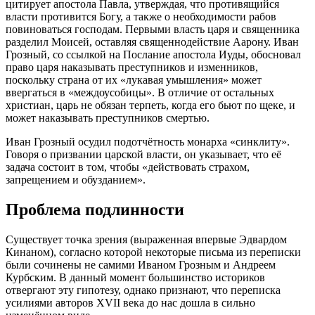
цитирует апостола Павла, утверждая, что противящийся
власти противится Богу, а также о необходимости рабов
повиноваться господам. Первыми власть царя и священника
разделил Моисей, оставляя священнодействие Аарону. Иван
Грозный, со ссылкой на Послание апостола Иуды, обосновал
право царя наказывать преступников и изменников,
поскольку страна от их «лукавая умышления» может
ввергаться в «междоусобицы». В отличие от остальных
христиан, царь не обязан терпеть, когда его бьют по щеке, и
может наказывать преступников смертью.
Иван Грозный осудил подотчётность монарха «синклиту».
Говоря о призвании царской власти, он указывает, что её
задача состоит в том, чтобы «действовать страхом,
запрещением и обузданием».
Проблема подлинности
Существует точка зрения (выраженная впервые Эдвардом
Кинаном), согласно которой некоторые письма из переписки
были сочинены не самими Иваном Грозным и Андреем
Курбским. В данный момент большинство историков
отвергают эту гипотезу, однако признают, что переписка
усилиями авторов XVII века до нас дошла в сильно