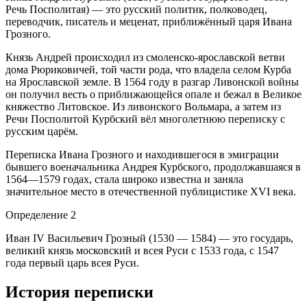
Речь Посполитая) — это русский политик, полководец,
переводчик, писатель и меценат, приближённый царя Ивана
Грозного.
Князь Андрей происходил из смоленско-ярославской ветви
дома Рюриковичей, той части рода, что владела селом Курба
на Ярославской земле. В 1564 году в разгар Ливонской войны
он получил весть о приближающейся опале и бежал в Великое
княжество Литовское. Из ливонского Вольмара, а затем из
Речи Посполитой Курбский вёл многолетнюю переписку с
русским царём.
Переписка Ивана Грозного и находившегося в эмиграции
бывшего военачальника Андрея Курбского, продолжавшаяся в
1564—1579 годах, стала широко известна и заняла
значительное место в отечественной публицистике XVI века.
Определение 2
Иван IV Васильевич Грозный (1530 — 1584) — это государь,
великий князь московский и всея Руси с 1533 года, с 1547
года первый царь всея Руси.
История переписки