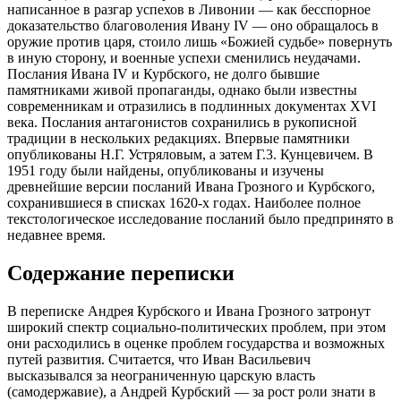
написанное в разгар успехов в Ливонии — как бесспорное
доказательство благоволения Ивану IV — оно обращалось в
оружие против царя, стоило лишь «Божией судьбе» повернуть
в иную сторону, и военные успехи сменились неудачами.
Послания Ивана IV и Курбского, не долго бывшие
памятниками живой пропаганды, однако были известны
современникам и отразились в подлинных документах XVI
века. Послания антагонистов сохранились в рукописной
традиции в нескольких редакциях. Впервые памятники
опубликованы Н.Г. Устряловым, а затем Г.3. Кунцевичем. В
1951 году были найдены, опубликованы и изучены
древнейшие версии посланий Ивана Грозного и Курбского,
сохранившиеся в списках 1620-х годах. Наиболее полное
текстологическое исследование посланий было предпринято в
недавнее время.
Содержание переписки
В переписке Андрея Курбского и Ивана Грозного затронут
широкий спектр социально-политических проблем, при этом
они расходились в оценке проблем государства и возможных
путей развития. Считается, что Иван Васильевич
высказывался за неограниченную царскую власть
(самодержавие), а Андрей Курбский — за рост роли знати в