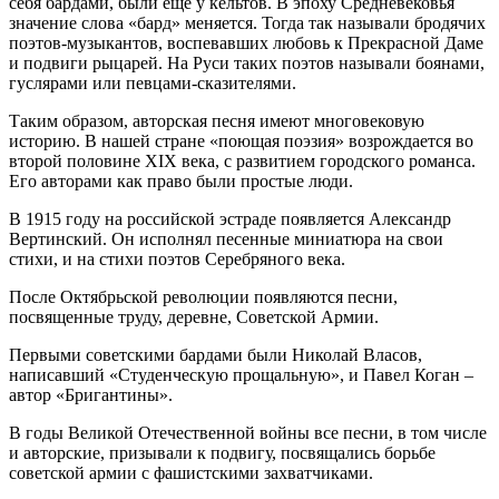
себя бардами, были еще у кельтов. В эпоху Средневековья
значение слова «бард» меняется. Тогда так называли бродячих
поэтов-музыкантов, воспевавших любовь к Прекрасной Даме
и подвиги рыцарей. На Руси таких поэтов называли боянами,
гуслярами или певцами-сказителями.
Таким образом, авторская песня имеют многовековую
историю. В нашей стране «поющая поэзия» возрождается во
второй половине XIX века, с развитием городского романса.
Его авторами как право были простые люди.
В 1915 году на российской эстраде появляется Александр
Вертинский. Он исполнял песенные миниатюра на свои
стихи, и на стихи поэтов Серебряного века.
После Октябрьской революции появляются песни,
посвященные труду, деревне, Советской Армии.
Первыми советскими бардами были Николай Власов,
написавший «Студенческую прощальную», и Павел Коган –
автор «Бригантины».
В годы Великой Отечественной войны все песни, в том числе
и авторские, призывали к подвигу, посвящались борьбе
советской армии с фашистскими захватчиками.