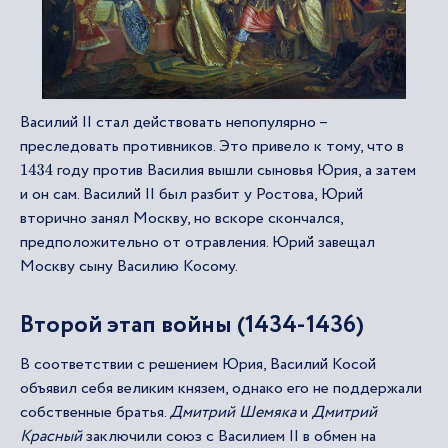
Василий II стал действовать непопулярно –
преследовать противников. Это привело к тому, что в
году против Василия вышли сыновья Юрия, а затем
1434
и он сам. Василий II был разбит у Ростова, Юрий
вторично занял Москву, но вскоре скончался,
предположительно от отравления. Юрий завещал
Москву сыну Василию Косому.
Второй этап войны (1434-1436)
В соответствии с решением Юрия, Василий Косой
объявил себя великим князем, однако его не поддержали
собственные братья.
Дмитрий Шемяка
и
Дмитрий
Красный
заключили союз с Василием II в
обмен
на