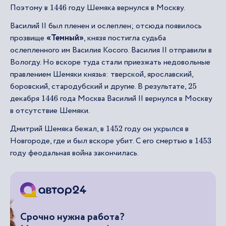
Поэтому в
году Шемяка вернулся в Москву.
1446
Василий II был пленен и ослеплен; отсюда появилось
прозвище
«Темный»
, князя постигла судьба
ослепленного им Василия Косого. Василия II отправили в
Вологду. Но вскоре туда стали приезжать недовольные
правлением Шемяки князья: тверской, ярославский,
боровский, стародубский и другие. В результате,
25
декабря
года Москва Василий II вернулся в Москву
1446
в отсутствие Шемяки.
Дмитрий Шемяка бежал, в
году он укрылся в
1452
Новгороде, где и был вскоре убит. С его смертью в
1453
году феодальная война закончилась.
Срочно нужна работа?