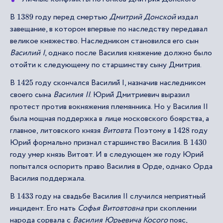
В
году перед смертью
Дмитрий Донской
издал
1389
завещание, в котором впервые по наследству передавал
великое княжество. Наследником становился его сын
Василий I
, однако после Василия княжение должно было
отойти к следующему по старшинству сыну Дмитрия.
В
году скончался Василий I, назначив наследником
1425
своего сына
Василия II
. Юрий Дмитриевич выразил
протест против вокняжения племянника. Но у Василия II
была мощная поддержка в лице московского боярства, а
главное, литовского князя
Витовта
. Поэтому в
году
1428
Юрий формально признал старшинство Василия. В
1430
году умер князь Витовт. И в следующем же году Юрий
попытался оспорить право Василия в Орде, однако Орда
Василия поддержала.
В
году на свадьбе Василия II случился неприятный
1433
инцидент. Его мать
Софья Витовтовна
при скоплении
народа сорвала с
Василия Юрьевича Косого
пояс,