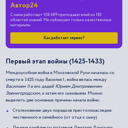
Автор24
С нами работают 108 689 преподавателей из 185
областей знаний. Мы публикуем только качественные
материалы
Как работает сервис?
Первый этап войны (1425-1433)
Междоусобная война в Московской Руси началась со
смерти в
году Василия I; война велась между
1425
Василием II
и его дядей
Юрием Дмитриевичем
Звенигородским
, а затем его сыновьями. Можно
выделить две основные причины начала войны:
Столкновение двух порядков престолонаследия:
лествичного и семейного (от отца к сыну)
Личные конфликты потомков Дмитрия Донского