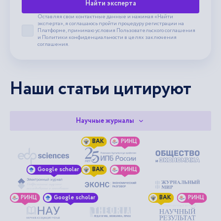
Найти эксперта
Оставляя свои контактные данные и нажимая «Найти
эксперта», я соглашаюсь пройти процедуру регистрации на
Платформе, принимаю условия
Пользовательского соглашения
Принять пользовательское соглашение
и
Политики конфиденциальности
в целях заключения
соглашения.
Наши статьи цитируют
Научные журналы
ВАК
РИНЦ
Google scholar
ВАК
РИНЦ
РИНЦ
Google scholar
ВАК
РИНЦ