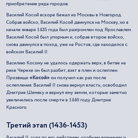
приобретение
ряда
городов.
Василий Косой вскоре бежал из Москвы в Новгород.
Собрав войско, Василий Косой двинулся на Москву, но в
начале января
года был разгромлен под Ярославлем.
1435
Василий Косой был упорным и, собрав второе войско,
снова двинулся в поход, уже на Ростов, где находился с
войском Василий II.
Василию Косому не удалось одержать верх, в битве на
реке Черехе он был разбит, взят в плен и ослеплен.
Прозвище
«Косой»
он получил как раз после
ослепления. Василий II снова вернул власть, освободил
Дмитрия Шемяку и вернул ему земли, которые заметно
увеличились после смерти в
году Дмитрия
1440
Красного.
Третий этап (1436-1453)
Василий II, судя по его действиям, особыми военными и