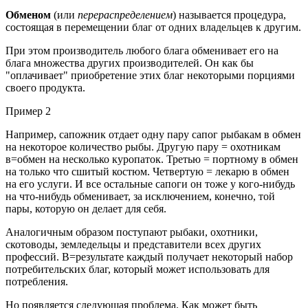
Обменом
(или
перераспределением
) называется процедура,
состоящая в перемещении благ от одних владельцев к другим.
При этом производитель любого блага обменивает его на
блага множества других производителей. Он как бы
"оплачивает" приобретение этих благ некоторыми порциями
своего продукта.
Пример 2
Например, сапожник отдает одну пару сапог рыбакам в обмен
на некоторое количество рыбы. Другую пару = охотникам
в=обмен на несколько куропаток. Третью = портному в обмен
на только что сшитый костюм. Четвертую = лекарю в обмен
на его услуги. И все остальные сапоги он тоже у кого-нибудь
на что-нибудь обменивает, за исключением, конечно, той
пары, которую он делает для себя.
Аналогичным образом поступают рыбаки, охотники,
скотоводы, земледельцы и представители всех других
профессий. В=результате каждый получает некоторый набор
потребительских благ, который может использовать для
потребления.
Но появляется следующая проблема. Как может быть