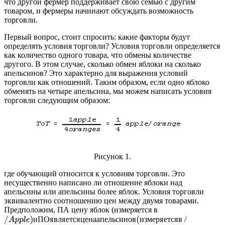
что другой фермер поддерживает свою семью с другим
товаром, и фермеры начинают обсуждать возможность
торговли.
Первый вопрос, стоит спросить: какие факторы будут
определять условия торговли? Условия торговли определяется
как количество одного товара, что обмены количестве
другого. В этом случае, сколько обмен яблоки на сколько
апельсинов? Это характерно для выражения условий
торговли как отношений. Таким образом, если одно яблоко
обменять на четыре апельсина, мы можем написать условия
торговли следующим образом:
Рисунок 1.
где обучающий относится к условиям торговли. Это
несущественно написано ли отношение яблоки над
апельсины или апельсины более яблок. Условия торговли
эквивалентно соотношению цен между двумя товарами.
Предположим, ПА цену яблок (измеряется в
/
A
p
p
l
e
)
и
П
О
я
в
л
я
е
т
с
я
ц
е
н
а
а
п
е
л
ь
с
и
н
о
в
(
и
з
м
е
р
я
е
т
с
я
в
и
П
О
я
в
л
я
е
т
с
я
ц
е
н
а
а
п
е
л
ь
с
и
н
о
в
и
з
м
е
р
я
е
т
с
я
в
/