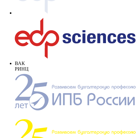
ВАК
РИНЦ