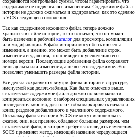
сохраняются контрольные суммы, чтобы гарантировать, что
содержимое не подвергалось изменениям. Содержимое файла
истории не должно сжиматься и кодироваться, как это сделано
в VCS следующего поколения.
Так как содержимое исходного файла теперь должно
храниться в файле истории, то это означает, что он может
быть извлечен в рабочий
каталог
для просмотра, компиляции
или модификации. В файл истории могут быть внесены
изменения, а именно, это может быть добавление строк,
изменения и удаления, что приводит к увеличению его
номера версии. Последующие добавления файла сохраняют
лишь дельты или изменения, а не все его содержимое. Это
позволяет уменьшить размеры файла истории.
Все дельта сохраняются внутри файла истории в структуре,
именуемой как дельта-таблица. Как было отмечено выше,
фактическое содержимое файла должно по возможности
копироваться дословно, с набором специальных управляющих
последовательностей, для того чтобы маркировать начало и
конец разделов добавленного и удаленного содержимого.
Поскольку файлы истории SCCS не могут использовать
сжатие, они, как правило, обладают большим размером, чем
фактический файл, в котором требуется отследить изменения.
SCCS применяет метод, имеющий название чередующиеся