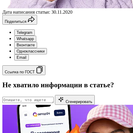
Дата написания статьи: 30.11.2020
Поделиться
Telegram
Whatsapp
Вконтакте
Одноклассники
Email
Ссылка по ГОСТ
Не хватило информации в статье?
Сгенерировать