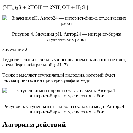
(
N
H
4
)
2
S
+
2
H
O
H
⇄
2
N
H
4
O
H
+
H
2
S
↑
Рисунок 4. Значения рН. Автор24 — интернет-биржа
студенческих работ
Замечание 2
Гидролиз солей с сильными основанием и кислотой не идёт,
среда будет нейтральной (рН=7).
Также выделяют ступенчатый гидролиз, который будет
рассматриваться на примере сульфата меди.
Рисунок 5. Ступенчатый гидролиз сульфата меди. Автор24 —
интернет-биржа студенческих работ
Алгоритм действий