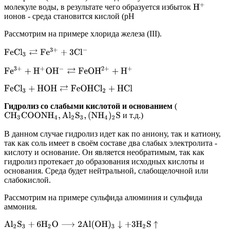
H
+
молекуле воды, в результате чего образуется избыток
ионов - среда становится кислой (рН
Рассмотрим на примере хлорида железа (III).
F
e
C
l
3
⇄
F
e
3
+
+
3
C
l
−
F
e
3
+
+
H
+
O
H
−
⇄
F
e
O
H
2
+
+
H
+
F
e
C
l
3
+
H
O
H
⇄
F
e
O
H
C
l
2
+
H
C
l
Гидролиз со слабыми кислотой и основанием
(
и т.д.)
C
H
3
C
O
O
N
H
4
,
A
l
2
S
3
,
(
N
H
4
)
2
S
В данном случае гидролиз идет как по аниону, так и катиону,
так как соль имеет в своём составе два слабых электролита -
кислоту и основание. Он является необратимым, так как
гидролиз протекает до образования исходных кислоты и
основания. Среда будет нейтральной, слабощелочной или
слабокислой.
Рассмотрим на примере сульфида алюминия и сульфида
аммония.
A
l
2
S
3
+
6
H
2
O
⟶
2
A
l
(
O
H
)
3
↓
+
3
H
2
S
↑