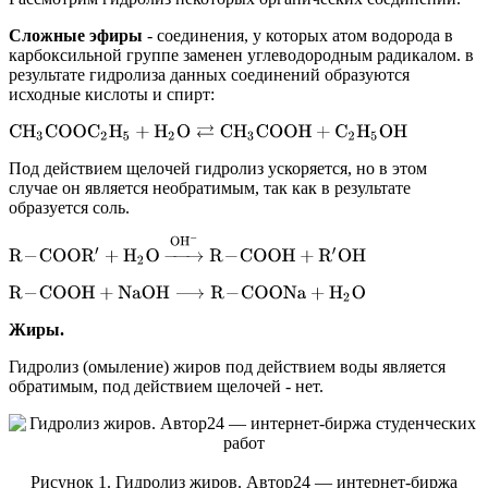
Сложные эфиры
- соединения, у которых атом водорода в
карбоксильной группе заменен углеводородным радикалом. в
результате гидролиза данных соединений образуются
исходные кислоты и спирт:
C
H
3
C
O
O
C
2
H
5
+
H
2
O
⇄
C
H
3
C
O
O
H
+
C
2
H
5
O
H
Под действием щелочей гидролиз ускоряется, но в этом
случае он является необратимым, так как в результате
образуется соль.
R
−
C
O
O
R
′
+
H
2
O
→
O
H
−
R
−
C
O
O
H
+
R
′
O
H
R
−
C
O
O
H
+
N
a
O
H
⟶
R
−
C
O
O
N
a
+
H
2
O
Жиры.
Гидролиз (омыление) жиров под действием воды является
обратимым, под действием щелочей - нет.
Рисунок 1. Гидролиз жиров. Автор24 — интернет-биржа