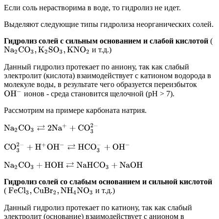
Если соль нерастворима в воде, то гидролиз не идет.
Выделяют следующие типы гидролиза неорганических солей.
Гидролиз солей с сильным основанием и слабой кислотой
(
и т.д.)
N
a
2
C
O
3
,
K
2
S
O
3
,
K
N
O
2
Данный гидролиз протекает по аниону, так как слабый
электролит (кислота) взаимодействует с катионом водорода в
молекуле воды, в результате чего образуется переизбыток
O
H
−
ионов - среда становится щелочной (рН > 7).
Рассмотрим на примере карбоната натрия.
N
a
2
C
O
3
⇄
2
N
a
+
+
C
O
3
2
−
C
O
3
2
−
+
H
+
O
H
−
⇄
H
C
O
3
−
+
O
H
−
N
a
2
C
O
3
+
H
O
H
⇄
N
a
H
C
O
3
+
N
a
O
H
Гидролиз солей со слабым основанием и сильной кислотой
(
и т.д.)
F
e
C
l
3
,
C
u
B
r
2
,
N
H
4
N
O
3
Данный гидролиз протекает по катиону, так как слабый
электролит (основание) взаимодействует с анионом в