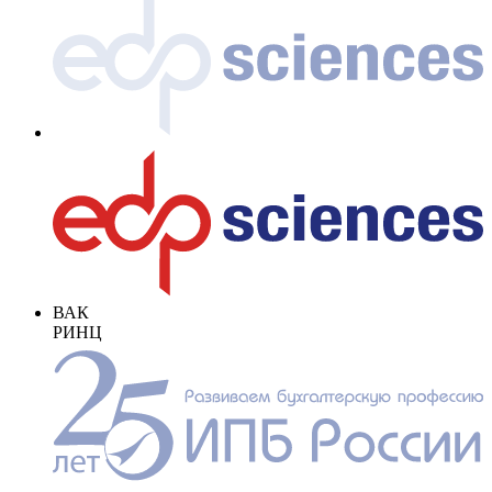
ВАК
РИНЦ