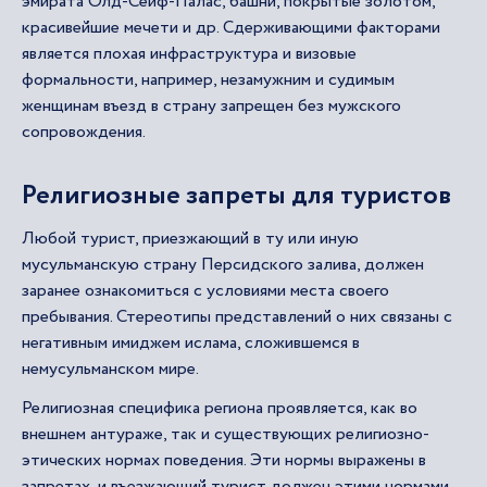
эмирата Олд-Сеиф-Палас, башни, покрытые золотом,
красивейшие мечети и др. Сдерживающими факторами
является плохая инфраструктура и визовые
формальности, например, незамужним и судимым
женщинам въезд в страну запрещен без мужского
сопровождения.
Религиозные запреты для туристов
Любой турист, приезжающий в ту или иную
мусульманскую страну Персидского залива, должен
заранее ознакомиться с условиями места своего
пребывания. Стереотипы представлений о них связаны с
негативным имиджем ислама, сложившемся в
немусульманском мире.
Религиозная специфика региона проявляется, как во
внешнем антураже, так и существующих религиозно-
этических нормах поведения. Эти нормы выражены в
запретах, и въезжающий турист должен этими нормами