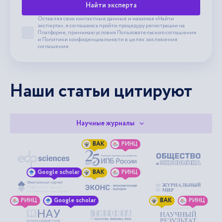
Найти эксперта
Оставляя свои контактные данные и нажимая «Найти
эксперта», я соглашаюсь пройти процедуру регистрации на
Платформе, принимаю условия
Пользовательского соглашения
Принять пользовательское соглашение
и
Политики конфиденциальности
в целях заключения
соглашения.
Наши статьи цитируют
Научные журналы
ВАК
РИНЦ
Google scholar
ВАК
РИНЦ
РИНЦ
Google scholar
ВАК
РИНЦ