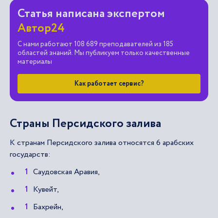
Статья написана экспертом
Автор24
С нами работают 108 689 преподавателей из 185
областей знаний. Мы публикуем только качественные
материалы
Как работает сервис?
Страны Персидского залива
К странам Персидского залива относятся 6 арабских
государств:
Саудовская Аравия,
Кувейт,
Бахрейн,