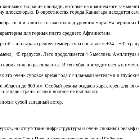
 занимают большие площади, которые на крайнем юге замыкают 
у плоскогорью. В окрестностях города Кандагара находится са
образный и зависит от высоты над уровнем моря. На вершинах 
характерны для горных плато среднего Афганистана.
ркий – июльская средняя температура составляет +24…+32 граду
нд +45 градусов. Лето продолжается 4-5 месяцев. Амплитуда дн
то время сильно разливаются. В сентябре приходит осень и вмест
ах это очень суровое время года с сильными метелями и глубок
е области до 800 мм. Особый режим осадков характерен для юго
го-западе страны осадки вообще не выпадают.
носит сухой западный ветер.
урсов, но отсутствие инфраструктуры и очень сложный рельеф о
торождение Сари-Пуль и газовое месторождение Шиберган.