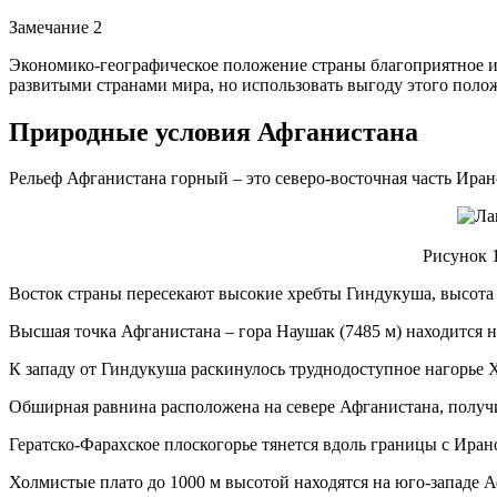
Замечание 2
Экономико-географическое положение страны благоприятное и, 
развитыми странами мира, но использовать выгоду этого полож
Природные условия Афганистана
Рельеф Афганистана горный – это северо-восточная часть Иран
Рисунок 
Восток страны пересекают высокие хребты Гиндукуша, высота к
Высшая точка Афганистана – гора Наушак (7485 м) находится н
К западу от Гиндукуша раскинулось труднодоступное нагорье Ха
Обширная равнина расположена на севере Афганистана, получ
Гератско-Фарахское плоскогорье тянется вдоль границы с Ирано
Холмистые плато до 1000 м высотой находятся на юго-западе А