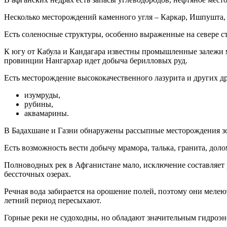
Несколько месторождений каменного угля – Каркар, Ишпушта,
Есть соленосные структуры, особенно выраженные на севере с
К югу от Кабула и Кандагара известны промышленные залежи м
провинции Нангархар идет добыча берилловых руд.
Есть месторождение высококачественного лазурита и других др
изумруды,
рубины,
аквамарины.
В Бадахшане и Газни обнаружены рассыпные месторождения зо
Есть возможность вести добычу мрамора, талька, гранита, доло
Полноводных рек в Афганистане мало, исключение составляет р
бессточных озерах.
Речная вода забирается на орошение полей, поэтому они мелею
летний период пересыхают.
Горные реки не судоходны, но обладают значительным гидроэ