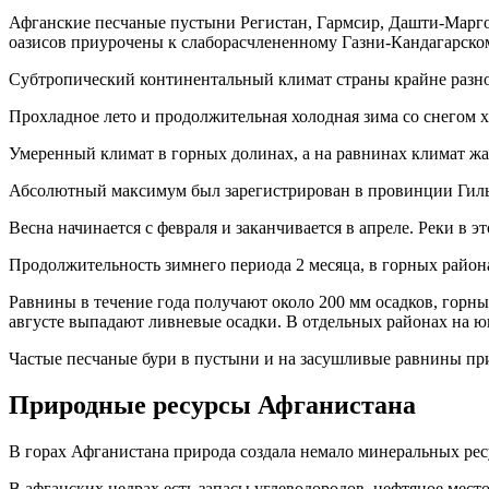
Афганские песчаные пустыни Регистан, Гармсир, Дашти-Марго
оазисов приурочены к слаборасчлененному Газни-Кандагарском
Субтропический континентальный климат страны крайне разно
Прохладное лето и продолжительная холодная зима со снегом 
Умеренный климат в горных долинах, а на равнинах климат жа
Абсолютный максимум был зарегистрирован в провинции Гильме
Весна начинается с февраля и заканчивается в апреле. Реки в э
Продолжительность зимнего периода 2 месяца, в горных район
Равнины в течение года получают около 200 мм осадков, горны
августе выпадают ливневые осадки. В отдельных районах на ю
Частые песчаные бури в пустыни и на засушливые равнины при
Природные ресурсы Афганистана
В горах Афганистана природа создала немало минеральных рес
В афганских недрах есть запасы углеводородов, нефтяное мес