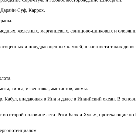
 Дарайи-Суф, Каррох.
траны.
едных, железных, марганцевых, свинцово-цинковых и оловянных
агоценных и полудрагоценных камней, в частности таких дороги
лота.
мита, гипса, известняка, аметистов, яшмы.
. Кабул, впадающая в Инд и далее в Индийский океан. В основн
т во второй половине лета. Реки Балх и Хульм, протекающие по
нергопотенциалом.