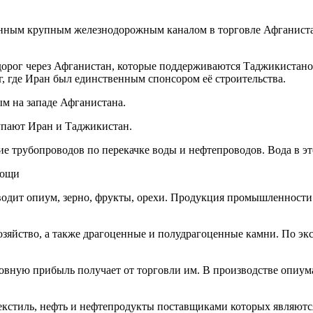
нным крупным железнодорожным каналом в торговле Афганистан
рог через Афганистан, которые поддерживаются Таджикистаном 
г, где Иран был единственным спонсором её строительства.
м на западе Афганистана.
упают Иран и Таджикистан.
ие трубопроводов по перекачке воды и нефтепроводов. Вода в эт
мощи
изводит опиум, зерно, фрукты, орехи. Продукция промышленност
хозяйство, а также драгоценные и полудрагоценные камни. По э
овную прибыль получает от торговли им. В производстве опиум
екстиль, нефть и нефтепродукты поставщиками которых являют