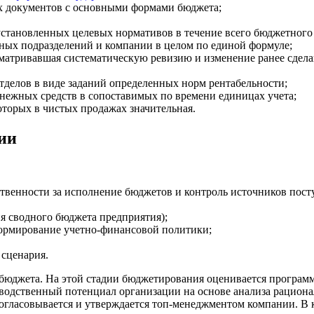
х документов с основными формами бюджета;
установленных целевых нормативов в течение всего бюджетного
рных подразделений и компании в целом по единой формуле;
атривавшая систематическую ревизию и изменение ранее сдела
тделов в виде заданий определенных норм рентабельности;
енежных средств в сопоставимых по времени единицах учета;
оторых в чистых продажах значительная.
ии
твенности за исполнение бюджетов и контроль источников пост
я сводного бюджета предприятия);
 формирование учетно-финансовой политики;
 сценария.
бюджета. На этой стадии бюджетирования оценивается программа
зводственный потенциал организации на основе анализа рациона
огласовывается и утверждается топ-менеджментом компании. В 