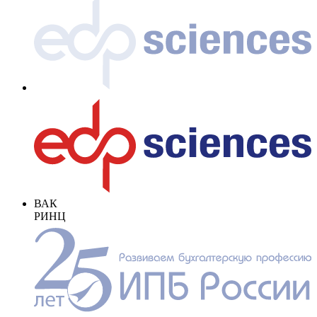
ВАК
РИНЦ