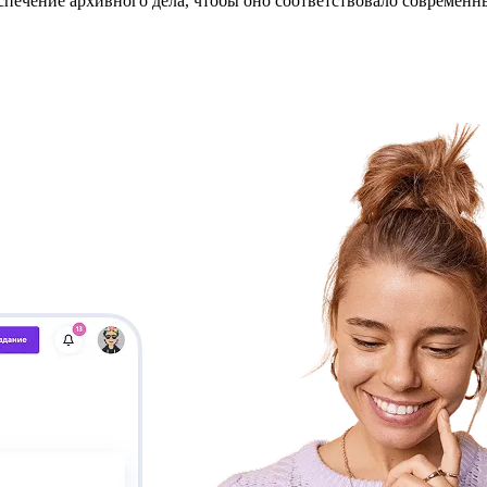
печение архивного дела, чтобы оно соответствовало современн