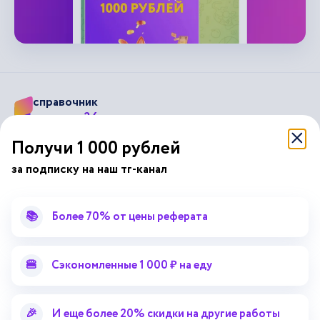
справочник
автор24
от
Получи 1 000 рублей
Подписывайся на наши соц. сети
за подписку на наш тг-канал
Научные статьи
Отзывы об Автор24
📚
Более 70% от цены реферата
Лекторий
Последние статьи
Методические указания
Помощь эксперта
🍔
Сэкономленные 1 000 ₽ на еду
Справочник терминов
Справочник рефератов
Статьи от экспертов
Поиск репетитора
🎉
И еще более 20% скидки на другие работы
Для правообладателей