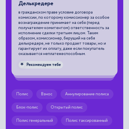
Делькредере
М
«
в гражданском праве условие договора
комиссии, по которому комиссионер за особое
от
вознаграждение принимает на себя (перед
пе
получателем-комитентом) ответственность за
по
исполнение сделки третьим лицом. Таким
ко
ой
образом, комиссионер, берущий на себя
делькредере, не только продает товары, но и

гарантирует их оплату, даже если покупатель
оказывается неплатежеспособным.
Рекомендуем тебе
🌟
Полис
Взнос
Аннулирование полиса
Блок-полис
Открытый полис
Полис генеральный
Полис таксированный