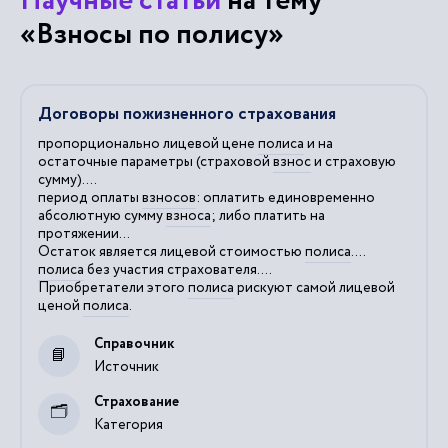
Научные статьи
на тему
«Взносы по полису»
Договоры пожизненного страхования
пропорционально лицевой цене
полиса
и на
остаточные параметры (страховой
взнос
и страховую
сумму)....
период оплаты
взносов
: оплатить единовременно
абсолютную сумму
взноса
; либо платить на
протяжении...
Остаток является лицевой стоимостью
полиса
....
полиса
без участия страхователя....
Приобретатели этого
полиса
рискуют самой лицевой
ценой
полиса
.
Справочник
Источник
Страхование
Категория