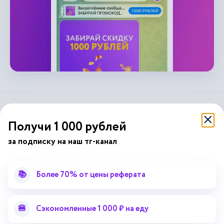
справочник
автор24
от
Получи 1 000 рублей
за подписку на наш тг-канал
Подписывайся на наши соц. сети
📚
Более 70% от цены реферата
Научные статьи
Отзывы об Автор24
Лекторий
Последние статьи
🍔
Сэкономленные 1 000 ₽ на еду
Методические указания
Помощь эксперта