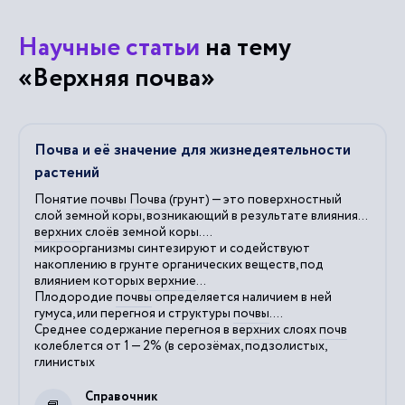
Научные статьи
на тему
«Верхняя почва»
Почва и её значение для жизнедеятельности
растений
Понятие
почвы
Почва
(грунт) — это поверхностный
слой земной коры, возникающий в результате влияния...
верхних
слоёв земной коры....
микроорганизмы синтезируют и содействуют
накоплению в грунте органических веществ, под
влиянием которых
верхние
...
Плодородие
почвы
определяется наличием в ней
гумуса, или перегноя и структуры
почвы
....
Среднее содержание перегноя в
верхних
слоях
почв
колеблется от 1 — 2% (в серозёмах, подзолистых,
глинистых
Справочник