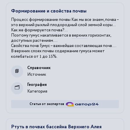
Формирование и свойства почвы
Процесс формирование
почвы
Как мы все знаем,
почва
–
это
верхний
рыхлый плодородный слой земной коры...
Как же формируется
почва
?...
Поэтому гумус накапливается в
верхних
горизонтах,
доступных растениям....
Свойства
почв
Гумус – важнейшая составляющая
почв
....
В
верхних
слоях
почвы
содержание гумуса может
колебаться от
до
%.
1
15
Справочник
Источник
География
Категория
Статья от экспертов
Ртуть в почвах бассейна Верхнего Алея