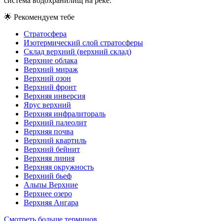
система водохранилищ на реке.
🌟
Рекомендуем тебе
Стратосфера
Изотермический слой стратосферы
Склад верхний (верхний склад)
Верхние облака
Верхний мираж
Верхний озон
Верхний фронт
Верхняя инверсия
Ярус верхний
Верхняя инфралитораль
Верхний палеолит
Верхняя почва
Верхний квартиль
Верхний бейнит
Верхняя линия
Верхняя окружность
Верхний бьеф
Альпы Верхние
Верхнее озеро
Верхняя Ангара
Смотреть больше терминов