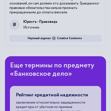
оснований, он сам должен это доказывать. Гражданско-
правовые обязательства нельзя признать
прекращенными до оплаты векселя.
Юристъ - Правоведъ
Источник
Научный журнал
Creative Commons
Еще термины по предмету
«Банковское дело»
Рейтинг кредитной надежности
А
ых
заключение относительно защищенности
эт
кредитора от убытков по причине
ба