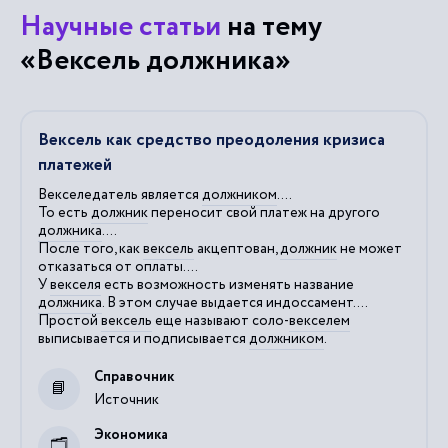
Научные статьи
на тему
«Вексель должника»
Вексель как средство преодоления кризиса
платежей
Векселедатель является
должником
....
То есть
должник
переносит свой платеж на другого
должника
....
После того, как
вексель
акцептован,
должник
не может
отказаться от оплаты....
У
векселя
есть возможность изменять название
должника
. В этом случае выдается индоссамент....
Простой
вексель
еще называют соло-
векселем
выписывается и подписывается
должником
.
Справочник
Источник
Экономика