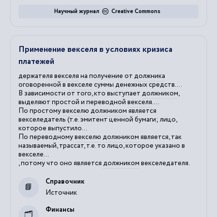
Научный журнал
Creative Commons
Применение векселя в условиях кризиса
платежей
держателя
векселя
на получение от
должника
оговоренной в
векселе
суммы денежных средств....
В зависимости от того, кто выступает
должником
,
выделяют простой и переводной
векселя
....
По простому
векселю
должником
является
векселедатель (т.е. эмитент ценной бумаги; лицо,
которое выпустило...
По переводному
векселю
должником
является, так
называемый, трассат, т.е. то лицо, которое указано в
векселе
...
, потому что оно является
должником
векселедателя.
Справочник
Источник
Финансы