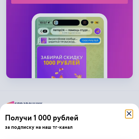
справочник
автор24
от
Получи 1 000 рублей
Подписывайся на наши соц. сети
за подписку на наш тг-канал